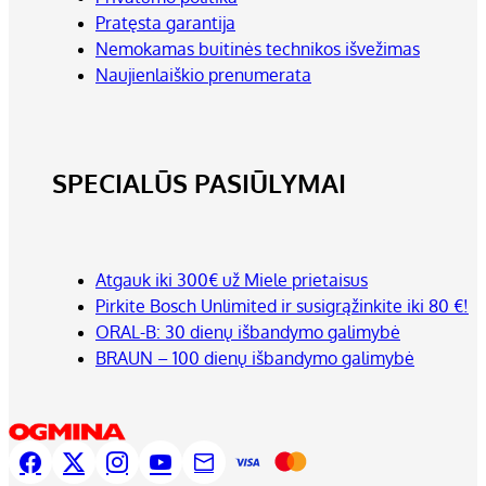
Pratęsta garantija
Nemokamas buitinės technikos išvežimas
Naujienlaiškio prenumerata
SPECIALŪS PASIŪLYMAI
Atgauk iki 300€ už Miele prietaisus
Pirkite Bosch Unlimited ir susigrąžinkite iki 80 €!
ORAL-B: 30 dienų išbandymo galimybė
BRAUN – 100 dienų išbandymo galimybė