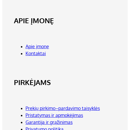
APIE ĮMONĘ
Apie įmonę
Kontaktai
PIRKĖJAMS
Prekių pirkimo–pardavimo taisyklės
Pristatymas ir apmokėjimas
Garantija ir grąžinimas
Privatumo politika