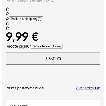
Prekės kodas:
OGM19127624
Palikite atsiliepimą (0)
9,99 €
Radote pigiau?
Siūlykite savo kainą
PIRKTI
Prekės pristatymo būdai
Žiūrėti prekės likutį
Kraunama