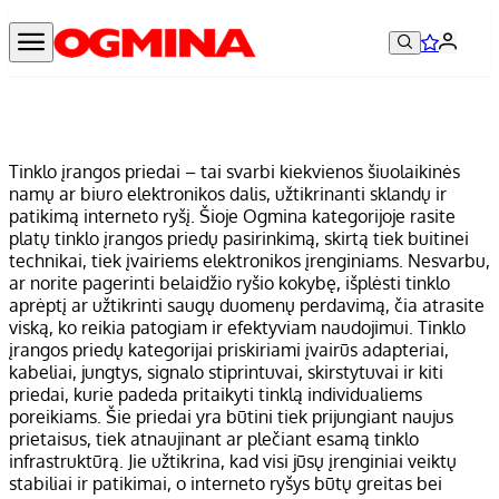
Tinklo įrangos priedai – tai svarbi kiekvienos šiuolaikinės
namų ar biuro elektronikos dalis, užtikrinanti sklandų ir
patikimą interneto ryšį. Šioje Ogmina kategorijoje rasite
platų tinklo įrangos priedų pasirinkimą, skirtą tiek buitinei
technikai, tiek įvairiems elektronikos įrenginiams. Nesvarbu,
ar norite pagerinti belaidžio ryšio kokybę, išplėsti tinklo
aprėptį ar užtikrinti saugų duomenų perdavimą, čia atrasite
viską, ko reikia patogiam ir efektyviam naudojimui. Tinklo
įrangos priedų kategorijai priskiriami įvairūs adapteriai,
kabeliai, jungtys, signalo stiprintuvai, skirstytuvai ir kiti
priedai, kurie padeda pritaikyti tinklą individualiems
poreikiams. Šie priedai yra būtini tiek prijungiant naujus
prietaisus, tiek atnaujinant ar plečiant esamą tinklo
infrastruktūrą. Jie užtikrina, kad visi jūsų įrenginiai veiktų
stabiliai ir patikimai, o interneto ryšys būtų greitas bei