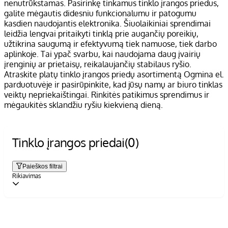
nenutrūkstamas. Pasirinkę tinkamus tinklo įrangos priedus,
galite mėgautis didesniu funkcionalumu ir patogumu
kasdien naudojantis elektronika. Šiuolaikiniai sprendimai
leidžia lengvai pritaikyti tinklą prie augančių poreikių,
užtikrina saugumą ir efektyvumą tiek namuose, tiek darbo
aplinkoje. Tai ypač svarbu, kai naudojama daug įvairių
įrenginių ar prietaisų, reikalaujančių stabilaus ryšio.
Atraskite platų tinklo įrangos priedų asortimentą Ogmina el.
parduotuvėje ir pasirūpinkite, kad jūsų namų ar biuro tinklas
veiktų nepriekaištingai. Rinkitės patikimus sprendimus ir
mėgaukitės sklandžiu ryšiu kiekvieną dieną.
Tinklo įrangos priedai
(0)
Paieškos filtrai
Rikiavimas