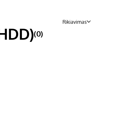
Rikiavimas
 (HDD)
(0)