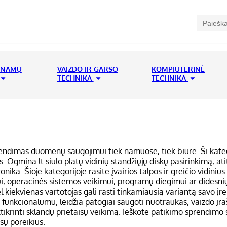
 NAMŲ
VAIZDO IR GARSO
KOMPIUTERINĖ
TECHNIKA
TECHNIKA
prendimas duomenų saugojimui tiek namuose, tiek biure. Ši kateg
gmina.lt siūlo platų vidinių standžiųjų diskų pasirinkimą, atit
nika. Šioje kategorijoje rasite įvairios talpos ir greičio vidini
ui, operacinės sistemos veikimui, programų diegimui ar didesnių
iekvienas vartotojas gali rasti tinkamiausią variantą savo įreng
u funkcionalumu, leidžia patogiai saugoti nuotraukas, vaizdo įr
krinti sklandų prietaisų veikimą. Ieškote patikimo sprendimo sa
ūsų poreikius.