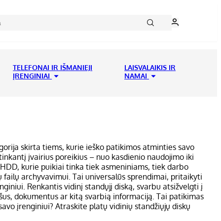
TELEFONAI IR IŠMANIEJI
LAISVALAIKIS IR
ĮRENGINIAI
NAMAI
orija skirta tiems, kurie ieško patikimos atminties savo
inkantį įvairius poreikius – nuo kasdienio naudojimo iki
us HDD, kurie puikiai tinka tiek asmeniniams, tiek darbo
 failų archyvavimui. Tai universalūs sprendimai, pritaikyti
iniui. Renkantis vidinį standųjį diską, svarbu atsižvelgti į
ašus, dokumentus ar kitą svarbią informaciją. Tai patikimas
vo įrenginiui? Atraskite platų vidinių standžiųjų diskų