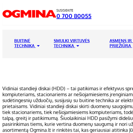
SUSISIEKITE
0 700 80055
BUITINĖ
SMULKI VIRTUVĖS
ASMENS IR
TECHNIKA
TECHNIKA
PRIEŽIŪRA
Vidiniai standieji diskai (HDD) – tai patikimas ir efektyvus s
kompiuteriams, stacionariems ar nešiojamiesiems įrenginiams. O
sudėtingesnių užduočių, susijusių su buitine technika ar elektro
prietaisams. Vidiniai standieji diskai skirti duomenų saugojim
tiek stacionariems, tiek nešiojamiesiems kompiuteriams, todėl k
talpą, greitį ir patikimumą. Šiuolaikiniai HDD pasižymi dideli
pasirinkimas tiems, kurie vertina duomenų saugumą ir nori užti
asortimentą Ogmina.lt ir rinkitės tai, kas geriausiai atitinka J