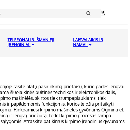
TELEFONAI IR IŠMANIEJI
LAISVALAIKIS IR
ĮRENGINIAI
NAMAI
rijoje rasite platų pasirinkimą prietaisų, kurie padės lengvai
ma šiuolaikinės buitinės technikos ir elektronikos dalis,
kirpimo mašinėlės, skirtos tiek trumpaplaukiams, tiek
is ir papildomomis funkcijomis, kurios leidžia pritaikyti
naudojimu. Rinkdamiesi kirpimo mašinėles gyvūnams Ogmina el.
zainą ir lengvą priežiūrą, todėl kirpimo procesas tampa
amų sąlygomis. Atraskite patikimus kirpimo įrenginius gyvūnams