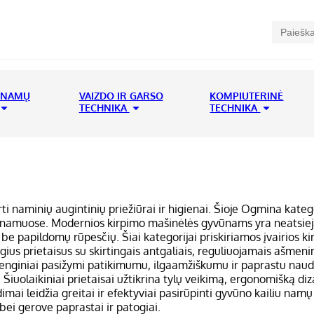
 NAMŲ
VAIZDO IR GARSO
KOMPIUTERINĖ
TECHNIKA
TECHNIKA
ti naminių augintinių priežiūrai ir higienai. Šioje Ogmina katego
imu namuose. Modernios kirpimo mašinėlės gyvūnams yra neatsieja
ą be papildomų rūpesčių. Šiai kategorijai priskiriamos įvairios 
ius prietaisus su skirtingais antgaliais, reguliuojamais ašmenim
omi įrenginiai pasižymi patikimumu, ilgaamžiškumu ir paprastu 
 Šiuolaikiniai prietaisai užtikrina tylų veikimą, ergonomišką di
ndimai leidžia greitai ir efektyviai pasirūpinti gyvūno kailiu n
bei gerove paprastai ir patogiai.