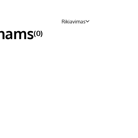
Rikiavimas
ūnams
(0)