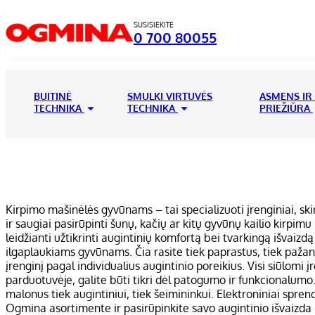
SUSISIEKITE
0 700 80055
BUITINĖ
SMULKI VIRTUVĖS
ASMENS IR
TECHNIKA
TECHNIKA
PRIEŽIŪRA
Kirpimo mašinėlės gyvūnams – tai specializuoti įrenginiai, skir
ir saugiai pasirūpinti šunų, kačių ar kitų gyvūnų kailio kirp
leidžianti užtikrinti augintinių komfortą bei tvarkingą išvaizd
ilgaplaukiams gyvūnams. Čia rasite tiek paprastus, tiek pažang
įrenginį pagal individualius augintinio poreikius. Visi siūl
parduotuvėje, galite būti tikri dėl patogumo ir funkcionalumo.
malonus tiek augintiniui, tiek šeimininkui. Elektroniniai spre
Ogmina asortimente ir pasirūpinkite savo augintinio išvaizda 