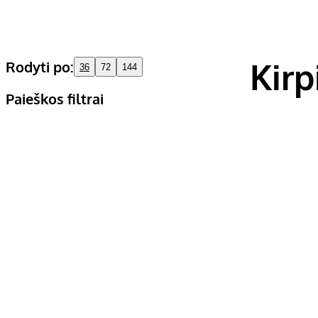
Kir
Rodyti po:
36
72
144
Paieškos filtrai