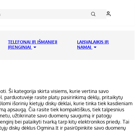
TELEFONAI IR IŠMANIEJI
LAISVALAIKIS IR
ĮRENGINIAI
NAMAI
ti. Ši kategorija skirta visiems, kurie vertina savo
l. parduotuvėje rasite platų pasirinkimą dėklų, pritaikytų
lomi išorinių kietųjų diskų dėklai, kurie tinka tiek kasdieniam
ą apsaugą. Čia rasite tiek kompaktiškus, tiek talpesnius
internetu, užtikrinate savo duomenų saugumą ir patogų
enginį bei palaikyti tvarką tarp kitų elektronikos priedų. Tai
etųjų diskų dėklus Ogmina.lt ir pasirūpinkite savo duomenų