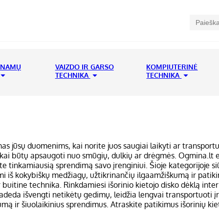
 NAMŲ
VAIZDO IR GARSO
KOMPIUTERINĖ
TECHNIKA
TECHNIKA
as jūsų duomenims, kai norite juos saugiai laikyti ar transportuo
 diskai būtų apsaugoti nuo smūgių, dulkių ar drėgmės. Ogmina.lt e
ite tinkamiausią sprendimą savo įrenginiui. Šioje kategorijoje siū
 iš kokybiškų medžiagų, užtikrinančių ilgaamžiškumą ir patikim
s ir buitine technika. Rinkdamiesi išorinio kietojo disko dėklą 
padeda išvengti netikėtų gedimų, leidžia lengvai transportuoti įr
ą ir šiuolaikinius sprendimus. Atraskite patikimus išorinių ki