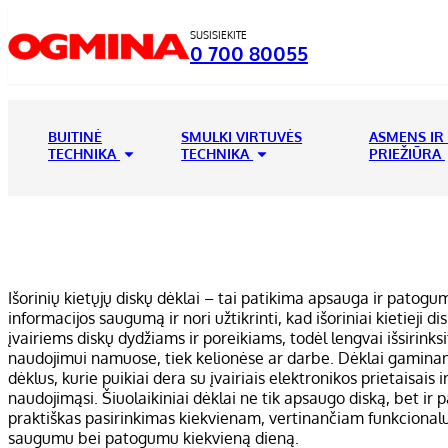
SUSISIEKITE
0 700 80055
BUITINĖ
SMULKI VIRTUVĖS
ASMENS IR
TECHNIKA
TECHNIKA
PRIEŽIŪRA
Išorinių kietųjų diskų dėklai – tai patikima apsauga ir patogum
informacijos saugumą ir nori užtikrinti, kad išoriniai kietieji
įvairiems diskų dydžiams ir poreikiams, todėl lengvai išsirinks
naudojimui namuose, tiek kelionėse ar darbe. Dėklai gaminami
dėklus, kurie puikiai dera su įvairiais elektronikos prietaisai
naudojimąsi. Šiuolaikiniai dėklai ne tik apsaugo diską, bet ir 
praktiškas pasirinkimas kiekvienam, vertinančiam funkcionalum
saugumu bei patogumu kiekvieną dieną.