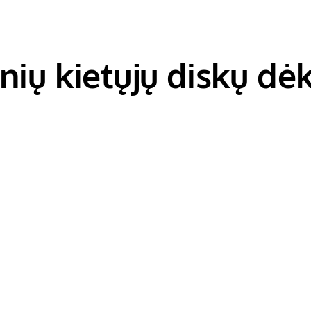
inių kietųjų diskų dėk