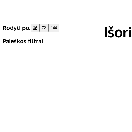
Išor
Rodyti po:
36
72
144
Paieškos filtrai