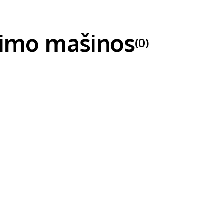
vimo mašinos
(0)