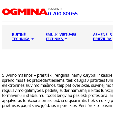
SUSISIEKITE
0 700 80055
BUITINĖ
SMULKI VIRTUVĖS
ASMENS IR
TECHNIKA
TECHNIKA
PRIEŽIŪRA
Siuvimo mašinos – praktiški įrenginiai namų kūrybai ir kasdi
sprendimus tiek pradedantiesiems, tiek daugiau patirties turi
elektroninės siuvimo mašinos, taip pat overlokai, siuvinėjimo f
reguliavimo galimybes, pėdelių suderinamumą ir kitas funkcijas
formavimu ir stabilumu, todėl lengviau pasiekti profesionaliai
apgalvotas funkcionalumas leidžia drąsiai imtis tiek smulkių p
prietaisus pagal savo įgūdžius ir poreikius. Peržiūrėkite pasirin