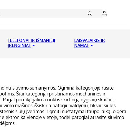
TELEFONAI IR IŠMANIEJI
LAISVALAIKIS IR
ĮRENGINIAI
NAMAI
endinti siuvimo sumanymus. Ogmina kategorijoje rasite
otims. Šiai kategorijai priskiriamos mechaninės ir
 Pagal poreikį galima rinktis skirtingą dygsnių skaičių,
iuvimo mašinos išsiskiria patogiu valdymu, tiksliu siūlės
esnis siūlų įvėrimas ir greiti nustatymai taupo laiką, o gerai
elektronika vienoje vietoje, todėl patogiai atrasite siuvimo
idėjoms.