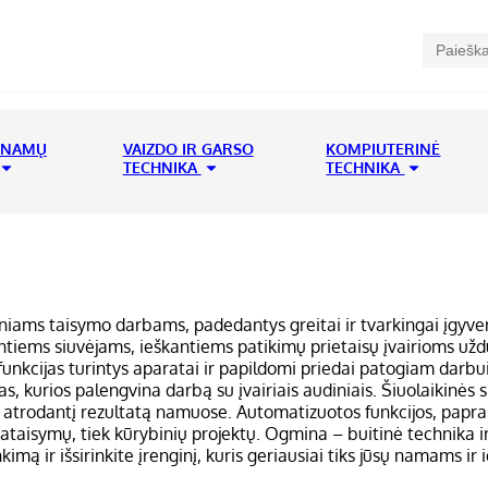
 NAMŲ
VAIZDO IR GARSO
KOMPIUTERINĖ
TECHNIKA
TECHNIKA
eniams taisymo darbams, padedantys greitai ir tvarkingai įgyv
ntiems siuvėjams, ieškantiems patikimų prietaisų įvairioms uždu
unkcijas turintys aparatai ir papildomi priedai patogiam darbui.
, kurios palengvina darbą su įvairiais audiniais. Šiuolaikinės s
 atrodantį rezultatą namuose. Automatizuotos funkcijos, paprast
ataisymų, tiek kūrybinių projektų. Ogmina – buitinė technika ir 
kimą ir išsirinkite įrenginį, kuris geriausiai tiks jūsų namams ir 