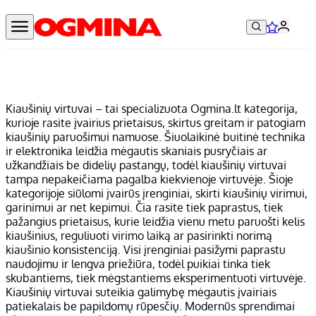
Kiaušinių virtuvai – tai specializuota Ogmina.lt kategorija,
kurioje rasite įvairius prietaisus, skirtus greitam ir patogiam
kiaušinių paruošimui namuose. Šiuolaikinė buitinė technika
ir elektronika leidžia mėgautis skaniais pusryčiais ar
užkandžiais be didelių pastangų, todėl kiaušinių virtuvai
tampa nepakeičiama pagalba kiekvienoje virtuvėje. Šioje
kategorijoje siūlomi įvairūs įrenginiai, skirti kiaušinių virimui,
garinimui ar net kepimui. Čia rasite tiek paprastus, tiek
pažangius prietaisus, kurie leidžia vienu metu paruošti kelis
kiaušinius, reguliuoti virimo laiką ar pasirinkti norimą
kiaušinio konsistenciją. Visi įrenginiai pasižymi paprastu
naudojimu ir lengva priežiūra, todėl puikiai tinka tiek
skubantiems, tiek mėgstantiems eksperimentuoti virtuvėje.
Kiaušinių virtuvai suteikia galimybę mėgautis įvairiais
patiekalais be papildomų rūpesčių. Modernūs sprendimai