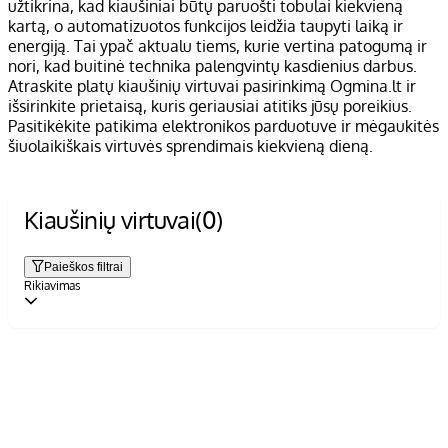
užtikrina, kad kiaušiniai būtų paruošti tobulai kiekvieną
kartą, o automatizuotos funkcijos leidžia taupyti laiką ir
energiją. Tai ypač aktualu tiems, kurie vertina patogumą ir
nori, kad buitinė technika palengvintų kasdienius darbus.
Atraskite platų kiaušinių virtuvai pasirinkimą Ogmina.lt ir
išsirinkite prietaisą, kuris geriausiai atitiks jūsų poreikius.
Pasitikėkite patikima elektronikos parduotuve ir mėgaukitės
šiuolaikiškais virtuvės sprendimais kiekvieną dieną.
Kiaušinių virtuvai
(0)
Paieškos filtrai
Rikiavimas