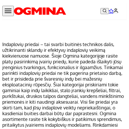
Indaplovių priedai – tai svarbi buitinės technikos dalis,
užtikrinanti sklandų ir efektyvų indaplovių veikimą
kiekvienuose namuose. Šioje Ogmina kategorijoje rasite
platų pasirinkimą įvairių priedų, kurie padeda išlaikyti jūsų
įrenginius tvarkingus, funkcionalius ir ilgaamžius. Tinkamai
parinkti indaplovių priedai ne tik pagerina prietaiso darbą,
bet ir prisideda prie švaresnių indų bei mažesnių
eksploatacinių rūpesčių. Šiai kategorijai priskiriami tokie
gaminiai kaip indų laikikliai, stalo įrankių krepšeliai, filtrai,
purkštukai, druskos talpos dangteliai, vandens minkštinimo
priemonės ir kiti naudingi aksesuarai. Visi šie priedai yra
skirti tam, kad jūsų indaplovė veiktų nepriekaištingai, o
kasdieniai buities darbai būtų dar paprastesni. Ogmina
asortimente rasite tik kokybiškus ir patikimus sprendimus,
pritaikytus įvairiems indaplovių modeliams. Rinkdamiesi