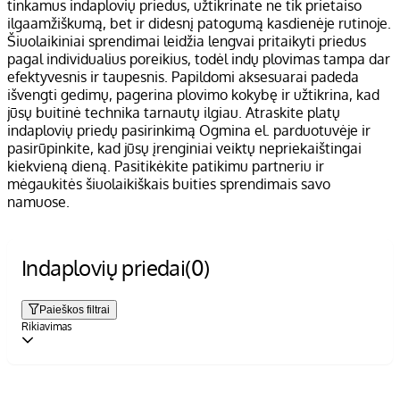
tinkamus indaplovių priedus, užtikrinate ne tik prietaiso
ilgaamžiškumą, bet ir didesnį patogumą kasdienėje rutinoje.
Šiuolaikiniai sprendimai leidžia lengvai pritaikyti priedus
pagal individualius poreikius, todėl indų plovimas tampa dar
efektyvesnis ir taupesnis. Papildomi aksesuarai padeda
išvengti gedimų, pagerina plovimo kokybę ir užtikrina, kad
jūsų buitinė technika tarnautų ilgiau. Atraskite platų
indaplovių priedų pasirinkimą Ogmina el. parduotuvėje ir
pasirūpinkite, kad jūsų įrenginiai veiktų nepriekaištingai
kiekvieną dieną. Pasitikėkite patikimu partneriu ir
mėgaukitės šiuolaikiškais buities sprendimais savo
namuose.
Indaplovių priedai
(0)
Paieškos filtrai
Rikiavimas