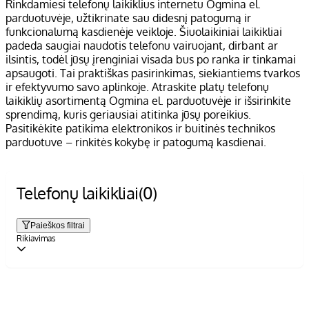
Rinkdamiesi telefonų laikiklius internetu Ogmina el.
parduotuvėje, užtikrinate sau didesnį patogumą ir
funkcionalumą kasdienėje veikloje. Šiuolaikiniai laikikliai
padeda saugiai naudotis telefonu vairuojant, dirbant ar
ilsintis, todėl jūsų įrenginiai visada bus po ranka ir tinkamai
apsaugoti. Tai praktiškas pasirinkimas, siekiantiems tvarkos
ir efektyvumo savo aplinkoje. Atraskite platų telefonų
laikiklių asortimentą Ogmina el. parduotuvėje ir išsirinkite
sprendimą, kuris geriausiai atitinka jūsų poreikius.
Pasitikėkite patikima elektronikos ir buitinės technikos
parduotuve – rinkitės kokybę ir patogumą kasdienai.
Telefonų laikikliai
(0)
Paieškos filtrai
Rikiavimas