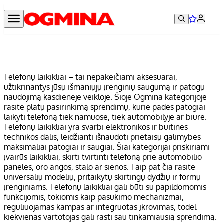
Telefonų laikikliai – tai nepakeičiami aksesuarai,
užtikrinantys jūsų išmaniųjų įrenginių saugumą ir patogų
naudojimą kasdienėje veikloje. Šioje Ogmina kategorijoje
rasite platų pasirinkimą sprendimų, kurie padės patogiai
laikyti telefoną tiek namuose, tiek automobilyje ar biure.
Telefonų laikikliai yra svarbi elektronikos ir buitinės
technikos dalis, leidžianti išnaudoti prietaisų galimybes
maksimaliai patogiai ir saugiai. Šiai kategorijai priskiriami
įvairūs laikikliai, skirti tvirtinti telefoną prie automobilio
panelės, oro angos, stalo ar sienos. Taip pat čia rasite
universalių modelių, pritaikytų skirtingų dydžių ir formų
įrenginiams. Telefonų laikikliai gali būti su papildomomis
funkcijomis, tokiomis kaip pasukimo mechanizmai,
reguliuojamas kampas ar integruotas įkrovimas, todėl
kiekvienas vartotojas gali rasti sau tinkamiausią sprendimą.