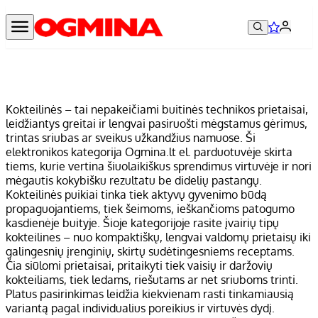
Kokteilinės – tai nepakeičiami buitinės technikos prietaisai,
leidžiantys greitai ir lengvai pasiruošti mėgstamus gėrimus,
trintas sriubas ar sveikus užkandžius namuose. Ši
elektronikos kategorija Ogmina.lt el. parduotuvėje skirta
tiems, kurie vertina šiuolaikiškus sprendimus virtuvėje ir nori
mėgautis kokybišku rezultatu be didelių pastangų.
Kokteilinės puikiai tinka tiek aktyvų gyvenimo būdą
propaguojantiems, tiek šeimoms, ieškančioms patogumo
kasdienėje buityje. Šioje kategorijoje rasite įvairių tipų
kokteilines – nuo kompaktiškų, lengvai valdomų prietaisų iki
galingesnių įrenginių, skirtų sudėtingesniems receptams.
Čia siūlomi prietaisai, pritaikyti tiek vaisių ir daržovių
kokteiliams, tiek ledams, riešutams ar net sriuboms trinti.
Platus pasirinkimas leidžia kiekvienam rasti tinkamiausią
variantą pagal individualius poreikius ir virtuvės dydį.