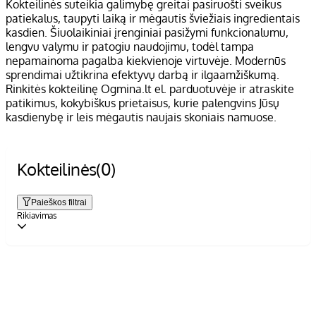
Kokteilinės suteikia galimybę greitai pasiruošti sveikus
patiekalus, taupyti laiką ir mėgautis šviežiais ingredientais
kasdien. Šiuolaikiniai įrenginiai pasižymi funkcionalumu,
lengvu valymu ir patogiu naudojimu, todėl tampa
nepamainoma pagalba kiekvienoje virtuvėje. Modernūs
sprendimai užtikrina efektyvų darbą ir ilgaamžiškumą.
Rinkitės kokteilinę Ogmina.lt el. parduotuvėje ir atraskite
patikimus, kokybiškus prietaisus, kurie palengvins Jūsų
kasdienybę ir leis mėgautis naujais skoniais namuose.
Kokteilinės
(0)
Paieškos filtrai
Rikiavimas