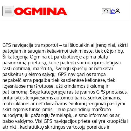
GPS navigacija transportui – tai šiuolaikiniai įrenginiai, skirti
patogiam ir saugiam keliavimui tiek mieste, tiek už jo ribų.
Ši kategorija Ogmina el. parduotuvėje apima platų
pasirinkimą prietaisų, kurie padeda vairuotojams lengvai
rasti optimalų maršrutą, išvengti spūsčių ar netikėtai
pasikeitusių eismo sąlygų. GPS navigacijos tampa
nepakeičiama pagalba tiek kasdienėse kelionėse, tiek
ilgesniuose maršrutuose, užtikrindamos tikslumą ir
patikimumą. Šioje kategorijoje rasite įvairius GPS prietaisus,
pritaikytus lengviesiems automobiliams, sunkvežimiams,
motociklams ar net dviračiams. Siūlomi įrenginiai pasižymi
skirtingomis funkcijomis – nuo pagrindinių maršruto
nurodymų iki pažangių žemėlapių, eismo informacijos ar
balso valdymo. Visi GPS navigacijos prietaisai yra kruopščiai
atrinkti, kad atitiktų skirtingus vartotojų poreikius ir