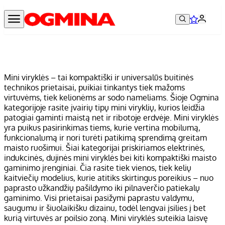
Mini viryklės – tai kompaktiški ir universalūs buitinės
technikos prietaisai, puikiai tinkantys tiek mažoms
virtuvėms, tiek kelionėms ar sodo nameliams. Šioje Ogmina
kategorijoje rasite įvairių tipų mini viryklių, kurios leidžia
patogiai gaminti maistą net ir ribotoje erdvėje. Mini viryklės
yra puikus pasirinkimas tiems, kurie vertina mobilumą,
funkcionalumą ir nori turėti patikimą sprendimą greitam
maisto ruošimui. Šiai kategorijai priskiriamos elektrinės,
indukcinės, dujinės mini viryklės bei kiti kompaktiški maisto
gaminimo įrenginiai. Čia rasite tiek vienos, tiek kelių
kaitviečių modelius, kurie atitiks skirtingus poreikius – nuo
paprasto užkandžių pašildymo iki pilnaverčio patiekalų
gaminimo. Visi prietaisai pasižymi paprastu valdymu,
saugumu ir šiuolaikišku dizainu, todėl lengvai įsilies į bet
kurią virtuvės ar poilsio zoną. Mini viryklės suteikia laisvę