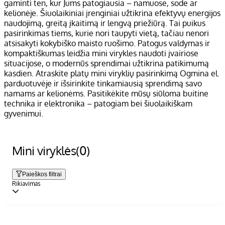
gaminti ten, kur Jums patogiausia – namuose, sode ar
kelionėje. Šiuolaikiniai įrenginiai užtikrina efektyvų energijos
naudojimą, greitą įkaitimą ir lengvą priežiūrą. Tai puikus
pasirinkimas tiems, kurie nori taupyti vietą, tačiau nenori
atsisakyti kokybiško maisto ruošimo. Patogus valdymas ir
kompaktiškumas leidžia mini virykles naudoti įvairiose
situacijose, o modernūs sprendimai užtikrina patikimumą
kasdien. Atraskite platų mini viryklių pasirinkimą Ogmina el.
parduotuvėje ir išsirinkite tinkamiausią sprendimą savo
namams ar kelionėms. Pasitikėkite mūsų siūloma buitine
technika ir elektronika – patogiam bei šiuolaikiškam
gyvenimui.
Mini viryklės
(0)
Paieškos filtrai
Rikiavimas