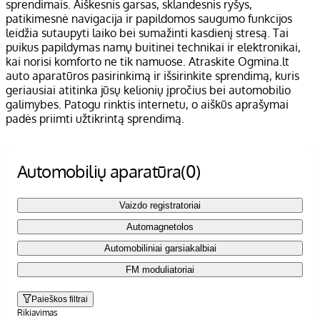
sprendimais. Aiškesnis garsas, sklandesnis ryšys,
patikimesnė navigacija ir papildomos saugumo funkcijos
leidžia sutaupyti laiko bei sumažinti kasdienį stresą. Tai
puikus papildymas namų buitinei technikai ir elektronikai,
kai norisi komforto ne tik namuose. Atraskite Ogmina.lt
auto aparatūros pasirinkimą ir išsirinkite sprendimą, kuris
geriausiai atitinka jūsų kelionių įpročius bei automobilio
galimybes. Patogu rinktis internetu, o aiškūs aprašymai
padės priimti užtikrintą sprendimą.
Automobilių aparatūra
(0)
Vaizdo registratoriai
Automagnetolos
Automobiliniai garsiakalbiai
FM moduliatoriai
Paieškos filtrai
Rikiavimas