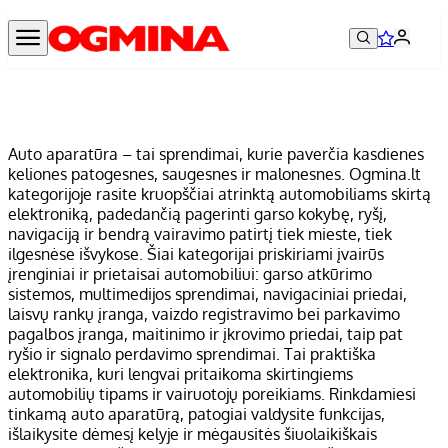
Auto aparatūra – tai sprendimai, kurie paverčia kasdienes
keliones patogesnes, saugesnes ir malonesnes. Ogmina.lt
kategorijoje rasite kruopščiai atrinktą automobiliams skirtą
elektroniką, padedančią pagerinti garso kokybę, ryšį,
navigaciją ir bendrą vairavimo patirtį tiek mieste, tiek
ilgesnėse išvykose. Šiai kategorijai priskiriami įvairūs
įrenginiai ir prietaisai automobiliui: garso atkūrimo
sistemos, multimedijos sprendimai, navigaciniai priedai,
laisvų rankų įranga, vaizdo registravimo bei parkavimo
pagalbos įranga, maitinimo ir įkrovimo priedai, taip pat
ryšio ir signalo perdavimo sprendimai. Tai praktiška
elektronika, kuri lengvai pritaikoma skirtingiems
automobilių tipams ir vairuotojų poreikiams. Rinkdamiesi
tinkamą auto aparatūrą, patogiai valdysite funkcijas,
išlaikysite dėmesį kelyje ir mėgausitės šiuolaikiškais