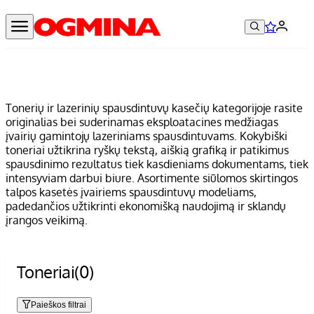
Tonerių ir lazerinių spausdintuvų kasečių kategorijoje rasite
originalias bei suderinamas eksploatacines medžiagas
įvairių gamintojų lazeriniams spausdintuvams. Kokybiški
toneriai užtikrina ryškų tekstą, aiškią grafiką ir patikimus
spausdinimo rezultatus tiek kasdieniams dokumentams, tiek
intensyviam darbui biure. Asortimente siūlomos skirtingos
talpos kasetės įvairiems spausdintuvų modeliams,
padedančios užtikrinti ekonomišką naudojimą ir sklandų
įrangos veikimą.
Toneriai
(0)
Paieškos filtrai