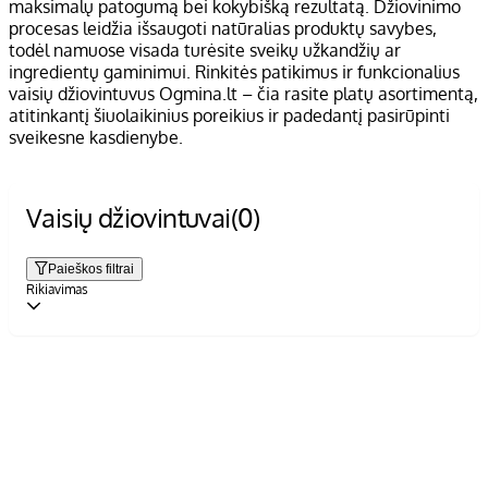
maksimalų patogumą bei kokybišką rezultatą. Džiovinimo
procesas leidžia išsaugoti natūralias produktų savybes,
todėl namuose visada turėsite sveikų užkandžių ar
ingredientų gaminimui. Rinkitės patikimus ir funkcionalius
vaisių džiovintuvus Ogmina.lt – čia rasite platų asortimentą,
atitinkantį šiuolaikinius poreikius ir padedantį pasirūpinti
sveikesne kasdienybe.
Vaisių džiovintuvai
(0)
Paieškos filtrai
Rikiavimas