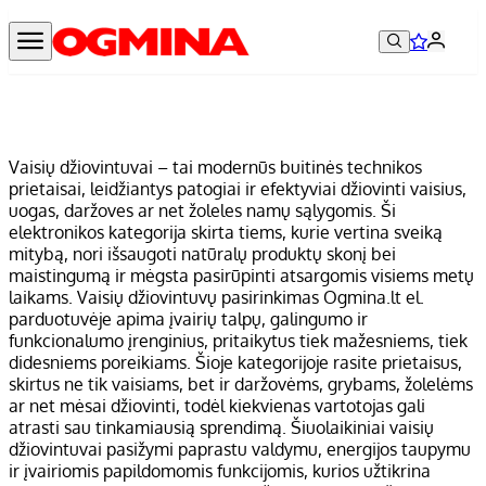
Vaisių džiovintuvai – tai modernūs buitinės technikos
prietaisai, leidžiantys patogiai ir efektyviai džiovinti vaisius,
uogas, daržoves ar net žoleles namų sąlygomis. Ši
elektronikos kategorija skirta tiems, kurie vertina sveiką
mitybą, nori išsaugoti natūralų produktų skonį bei
maistingumą ir mėgsta pasirūpinti atsargomis visiems metų
laikams. Vaisių džiovintuvų pasirinkimas Ogmina.lt el.
parduotuvėje apima įvairių talpų, galingumo ir
funkcionalumo įrenginius, pritaikytus tiek mažesniems, tiek
didesniems poreikiams. Šioje kategorijoje rasite prietaisus,
skirtus ne tik vaisiams, bet ir daržovėms, grybams, žolelėms
ar net mėsai džiovinti, todėl kiekvienas vartotojas gali
atrasti sau tinkamiausią sprendimą. Šiuolaikiniai vaisių
džiovintuvai pasižymi paprastu valdymu, energijos taupymu
ir įvairiomis papildomomis funkcijomis, kurios užtikrina