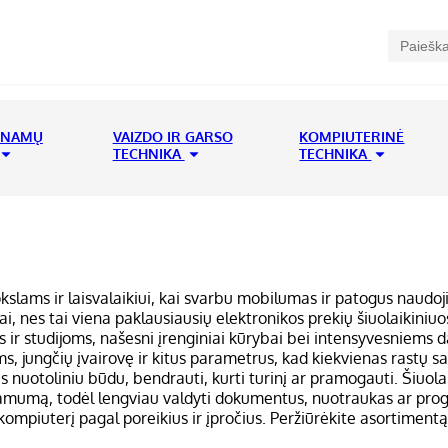
 NAMŲ
VAIZDO IR GARSO
KOMPIUTERINĖ
TECHNIKA
TECHNIKA
slams ir laisvalaikiui, kai svarbu mobilumas ir patogus naudoj
ai, nes tai viena paklausiausių elektronikos prekių šiuolaikiniuo
ms ir studijoms, našesni įrenginiai kūrybai bei intensyvesniem
s, jungčių įvairovę ir kitus parametrus, kad kiekvienas rastų 
is nuotoliniu būdu, bendrauti, kurti turinį ar pramogauti. Šiuola
namumą, todėl lengviau valdyti dokumentus, nuotraukas ar prog
ompiuterį pagal poreikius ir įpročius. Peržiūrėkite asortimentą i