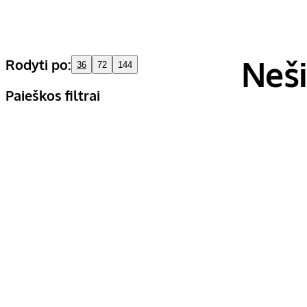
Neši
Rodyti po:
36
72
144
Paieškos filtrai