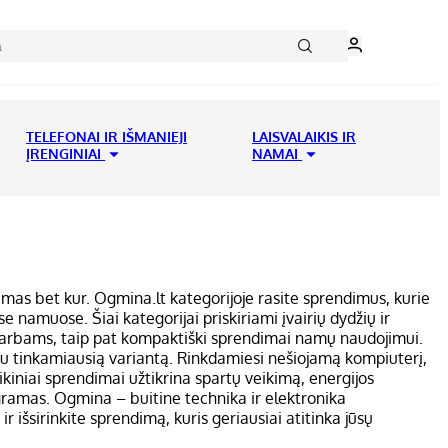
TELEFONAI IR IŠMANIEJI
LAISVALAIKIS IR
ĮRENGINIAI
NAMAI
imas bet kur. Ogmina.lt kategorijoje rasite sprendimus, kurie
se namuose. Šiai kategorijai priskiriami įvairių dydžių ir
s darbams, taip pat kompaktiški sprendimai namų naudojimui.
sau tinkamiausią variantą. Rinkdamiesi nešiojamą kompiuterį,
ikiniai sprendimai užtikrina spartų veikimą, energijos
ramas. Ogmina – buitine technika ir elektronika
r išsirinkite sprendimą, kuris geriausiai atitinka jūsų