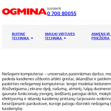
SUSISIEKITE
0 700 80055
BUITINĖ
SMULKI VIRTUVĖS
ASMENS IR
TECHNIKA
TECHNIKA
PRIEŽIŪRA
Nešiojami kompiuteriai – universalus pasirinkimas darbui, mok
padeda kasdienes užduotis atlikti greitai, sklandžiai ir patikim
paskirties nešiojamieji kompiuteriai: lengvi modeliai kelionė
Atsižvelgiama į ekrano dydį, našumą, atmintį, talpą duomenim
gaunate funkcionalų įrenginį, leidžiantį patogiai dirbti, mokyt
efektyvumą ir sklandų kasdienių prietaisų tarpusavio suderi
besirūpinanti parduotuvė, kurioje patogu išsirinkti nešiojamą k
kasdienybę.