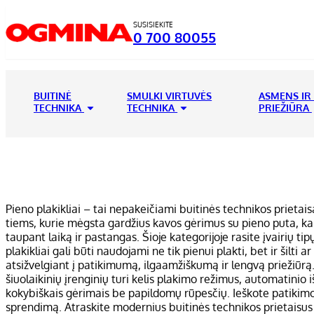
SUSISIEKITE
0 700 80055
BUITINĖ
SMULKI VIRTUVĖS
ASMENS IR
TECHNIKA
TECHNIKA
PRIEŽIŪRA
Pieno plakikliai – tai nepakeičiami buitinės technikos prietai
tiems, kurie mėgsta gardžius kavos gėrimus su pieno puta, kaka
taupant laiką ir pastangas. Šioje kategorijoje rasite įvairių ti
plakikliai gali būti naudojami ne tik pienui plakti, bet ir šilti
atsižvelgiant į patikimumą, ilgaamžiškumą ir lengvą priežiūrą.
šiuolaikinių įrenginių turi kelis plakimo režimus, automatinio
kokybiškais gėrimais be papildomų rūpesčių. Ieškote patikimo
sprendimą. Atraskite modernius buitinės technikos prietaisus