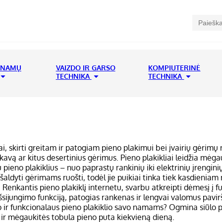
 NAMŲ
VAIZDO IR GARSO
KOMPIUTERINĖ
TECHNIKA
TECHNIKA
sai, skirti greitam ir patogiam pieno plakimui bei įvairių gėrim
vą ar kitus desertinius gėrimus. Pieno plakikliai leidžia mėgau
pų pieno plakiklius – nuo paprastų rankinių iki elektrinių įrengin
 ar šaldyti gėrimams ruošti, todėl jie puikiai tinka tiek kasdieni
 Renkantis pieno plakiklį internetu, svarbu atkreipti dėmesį į 
 išsijungimo funkciją, patogias rankenas ir lengvai valomus pavi
 ir funkcionalaus pieno plakiklio savo namams? Ogmina siūlo p
 ir mėgaukitės tobula pieno puta kiekvieną dieną.