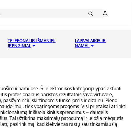
TELEFONAI IR IŠMANIEJI
LAISVALAIKIS IR
ĮRENGINIAI
NAMAI
ų ruošimui namuose. Ši elektronikos kategorija ypač aktuali
tis profesionalaus baristos rezultatais savo virtuvėje,
ių, pasižyminčių skirtingomis funkcijomis ir dizainu. Pieno
am naudojimui, tiek ypatingoms progoms. Visi prietaisai atrinkti
funkcionalumą ir šiuolaikinius sprendimus – daugelis
ršius. Tai užtikrina maksimalų patogumą ir leidžia mėgautis
latų pasirinkimą, kad kiekvienas rastų sau tinkamiausią