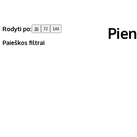
Pien
Rodyti po:
36
72
144
Paieškos filtrai