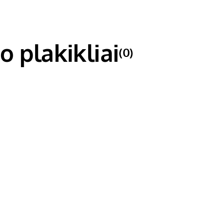
o plakikliai
(0)