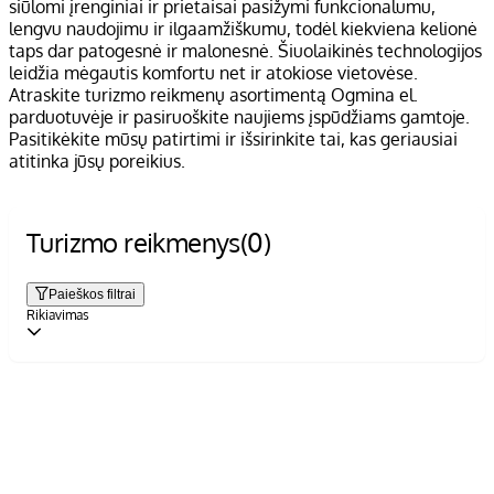
siūlomi įrenginiai ir prietaisai pasižymi funkcionalumu,
lengvu naudojimu ir ilgaamžiškumu, todėl kiekviena kelionė
taps dar patogesnė ir malonesnė. Šiuolaikinės technologijos
leidžia mėgautis komfortu net ir atokiose vietovėse.
Atraskite turizmo reikmenų asortimentą Ogmina el.
parduotuvėje ir pasiruoškite naujiems įspūdžiams gamtoje.
Pasitikėkite mūsų patirtimi ir išsirinkite tai, kas geriausiai
atitinka jūsų poreikius.
Turizmo reikmenys
(0)
Paieškos filtrai
Rikiavimas