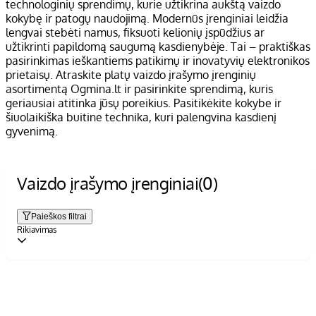
technologinių sprendimų, kurie užtikrina aukštą vaizdo
kokybę ir patogų naudojimą. Modernūs įrenginiai leidžia
lengvai stebėti namus, fiksuoti kelionių įspūdžius ar
užtikrinti papildomą saugumą kasdienybėje. Tai – praktiškas
pasirinkimas ieškantiems patikimų ir inovatyvių elektronikos
prietaisų. Atraskite platų vaizdo įrašymo įrenginių
asortimentą Ogmina.lt ir pasirinkite sprendimą, kuris
geriausiai atitinka jūsų poreikius. Pasitikėkite kokybe ir
šiuolaikiška buitine technika, kuri palengvina kasdienį
gyvenimą.
Vaizdo įrašymo įrenginiai
(0)
Paieškos filtrai
Rikiavimas