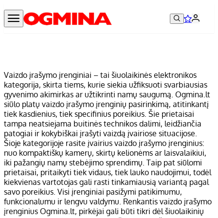
Vaizdo įrašymo įrenginiai – tai šiuolaikinės elektronikos
kategorija, skirta tiems, kurie siekia užfiksuoti svarbiausias
gyvenimo akimirkas ar užtikrinti namų saugumą. Ogmina.lt
siūlo platų vaizdo įrašymo įrenginių pasirinkimą, atitinkantį
tiek kasdienius, tiek specifinius poreikius. Šie prietaisai
tampa neatsiejama buitinės technikos dalimi, leidžiančia
patogiai ir kokybiškai įrašyti vaizdą įvairiose situacijose.
Šioje kategorijoje rasite įvairius vaizdo įrašymo įrenginius:
nuo kompaktiškų kamerų, skirtų kelionėms ar laisvalaikiui,
iki pažangių namų stebėjimo sprendimų. Taip pat siūlomi
prietaisai, pritaikyti tiek vidaus, tiek lauko naudojimui, todėl
kiekvienas vartotojas gali rasti tinkamiausią variantą pagal
savo poreikius. Visi įrenginiai pasižymi patikimumu,
funkcionalumu ir lengvu valdymu. Renkantis vaizdo įrašymo
įrenginius Ogmina.lt, pirkėjai gali būti tikri dėl šiuolaikinių