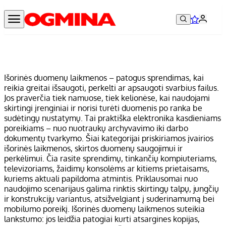
Išorinės duomenų laikmenos – patogus sprendimas, kai
reikia greitai išsaugoti, perkelti ar apsaugoti svarbius failus.
Jos praverčia tiek namuose, tiek kelionėse, kai naudojami
skirtingi įrenginiai ir norisi turėti duomenis po ranka be
sudėtingų nustatymų. Tai praktiška elektronika kasdieniams
poreikiams – nuo nuotraukų archyvavimo iki darbo
dokumentų tvarkymo. Šiai kategorijai priskiriamos įvairios
išorinės laikmenos, skirtos duomenų saugojimui ir
perkėlimui. Čia rasite sprendimų, tinkančių kompiuteriams,
televizoriams, žaidimų konsolėms ar kitiems prietaisams,
kuriems aktuali papildoma atmintis. Priklausomai nuo
naudojimo scenarijaus galima rinktis skirtingų talpų, jungčių
ir konstrukcijų variantus, atsižvelgiant į suderinamumą bei
mobilumo poreikį. Išorinės duomenų laikmenos suteikia
lankstumo: jos leidžia patogiai kurti atsargines kopijas,