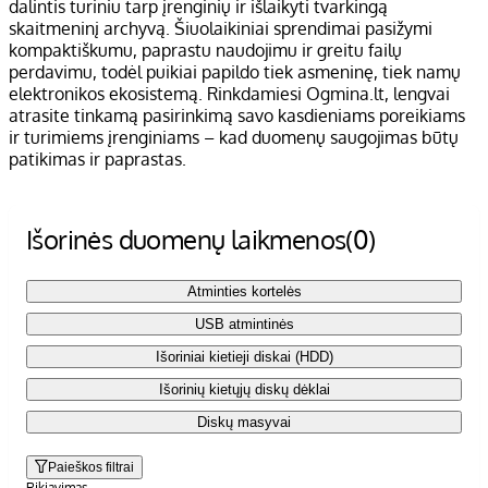
dalintis turiniu tarp įrenginių ir išlaikyti tvarkingą
skaitmeninį archyvą. Šiuolaikiniai sprendimai pasižymi
kompaktiškumu, paprastu naudojimu ir greitu failų
perdavimu, todėl puikiai papildo tiek asmeninę, tiek namų
elektronikos ekosistemą. Rinkdamiesi Ogmina.lt, lengvai
atrasite tinkamą pasirinkimą savo kasdieniams poreikiams
ir turimiems įrenginiams – kad duomenų saugojimas būtų
patikimas ir paprastas.
Išorinės duomenų laikmenos
(0)
Atminties kortelės
USB atmintinės
Išoriniai kietieji diskai (HDD)
Išorinių kietųjų diskų dėklai
Diskų masyvai
Paieškos filtrai
Rikiavimas