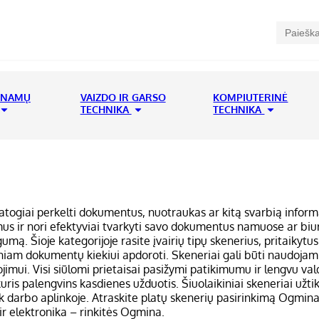
 NAMŲ
VAIZDO IR GARSO
KOMPIUTERINĖ
TECHNIKA
TECHNIKA
r patogiai perkelti dokumentus, nuotraukas ar kitą svarbią inform
mus ir nori efektyviai tvarkyti savo dokumentus namuose ar biur
gumą. Šioje kategorijoje rasite įvairių tipų skenerius, pritaiky
sniam dokumentų kiekiui apdoroti. Skeneriai gali būti naudojam
dojimui. Visi siūlomi prietaisai pasižymi patikimumu ir lengvu
 kuris palengvins kasdienes užduotis. Šiuolaikiniai skeneriai už
darbo aplinkoje. Atraskite platų skenerių pasirinkimą Ogmina el
 ir elektronika – rinkitės Ogmina.