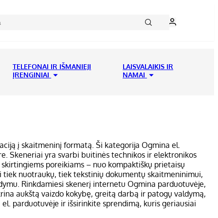
TELEFONAI IR IŠMANIEJI
LAISVALAIKIS IR
ĮRENGINIAI
NAMAI
aciją į skaitmeninį formatą. Ši kategorija Ogmina el.
e. Skeneriai yra svarbi buitinės technikos ir elektronikos
tus skirtingiems poreikiams – nuo kompaktiškų prietaisų
i tiek nuotraukų, tiek tekstinių dokumentų skaitmeninimui,
 valdymu. Rinkdamiesi skenerį internetu Ogmina parduotuvėje,
tikrina aukštą vaizdo kokybę, greitą darbą ir patogų valdymą,
. parduotuvėje ir išsirinkite sprendimą, kuris geriausiai