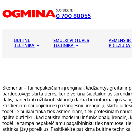
SUSISIEKITE
0 700 80055
BUITINĖ
SMULKI VIRTUVĖS
ASMENS IR
TECHNIKA
TECHNIKA
PRIEŽIŪRA
Skeneriai – tai nepakeičiami įrenginiai, leidžiantys greitai i
parduotuvėje skirta tiems, kurie vertina šiuolaikinius sprendi
dalis, padedanti užtikrinti sklandų darbą bei informacijos sau
kasdieniam naudojimui iki pažangesnių įrenginių, skirtų dide
todėl jie puikiai tinka tiek asmeniniam, tiek profesiniam nau
galite būti tikri, kad gausite modernų ir funkcionalų įrenginį,
todėl jie tampa nepakeičiamu pagalbininku tiek namuose, tiek 
atitinka jūsų poreikius. Pasitikėkite patikima buitine technika