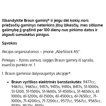
Išbandykite Braun gaminį* ir jeigu dėl kokių nors
priežasčių gaminys netenkins Jūsų lūkesčių, mes siūlome
galimybę jį grąžinti per 100 dienų nuo pirkimo datos ir
atgauti sumokėtus pinigus.
Sąvokos
Akcijos organizatorius – įmonė „AbeStock AS”.
Pirkėjas – fizinis asmuo, isigijęs Braun gaminį iš sąrašo,
esančio punkte nr. 1
1. Braun gaminiai dalyvaujantys akcijoje*:
Braun vyriškos elektrinės barzdaskutės:
9477cc,
9467cc, 9465cc, 9417s, 9415s, 9410s, 8417s, 51-1000s,
51-1200, 51-1500s, 51-1600s, 51-4500cs, 51-4650cs, 61-
1000s, 61-1200s, 61-1500s, 61-4500cs, 61-7650cc, 71-
1000s, 71-4200cs, 71-7200cc, 9577cc, 9567cc, 9565cc,
9510s, 9525s, 9515s.