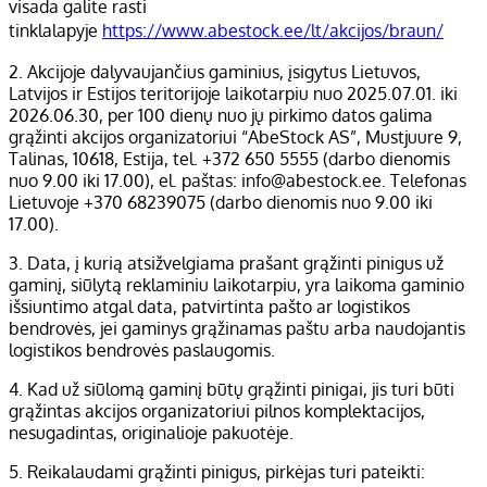
visada galite rasti
tinklalapyje
https://www.abestock.ee/lt/akcijos/braun/
2. Akcijoje dalyvaujančius gaminius, įsigytus Lietuvos,
Latvijos ir Estijos teritorijoje laikotarpiu nuo 2025.07.01. iki
2026.06.30, per 100 dienų nuo jų pirkimo datos galima
grąžinti akcijos organizatoriui “AbeStock AS”, Mustjuure 9,
Talinas, 10618, Estija, tel. +372 650 5555 (darbo dienomis
nuo 9.00 iki 17.00), el. paštas: info@abestock.ee. Telefonas
Lietuvoje +370 68239075 (darbo dienomis nuo 9.00 iki
17.00).
3. Data, į kurią atsižvelgiama prašant grąžinti pinigus už
gaminį, siūlytą reklaminiu laikotarpiu, yra laikoma gaminio
išsiuntimo atgal data, patvirtinta pašto ar logistikos
bendrovės, jei gaminys grąžinamas paštu arba naudojantis
logistikos bendrovės paslaugomis.
4. Kad už siūlomą gaminį būtų grąžinti pinigai, jis turi būti
grąžintas akcijos organizatoriui pilnos komplektacijos,
nesugadintas, originalioje pakuotėje.
5. Reikalaudami grąžinti pinigus, pirkėjas turi pateikti: