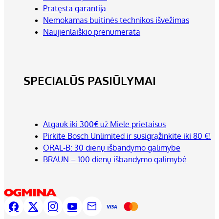
Pratęsta garantija
Nemokamas buitinės technikos išvežimas
Naujienlaiškio prenumerata
SPECIALŪS PASIŪLYMAI
Atgauk iki 300€ už Miele prietaisus
Pirkite Bosch Unlimited ir susigrąžinkite iki 80 €!
ORAL-B: 30 dienų išbandymo galimybė
BRAUN – 100 dienų išbandymo galimybė