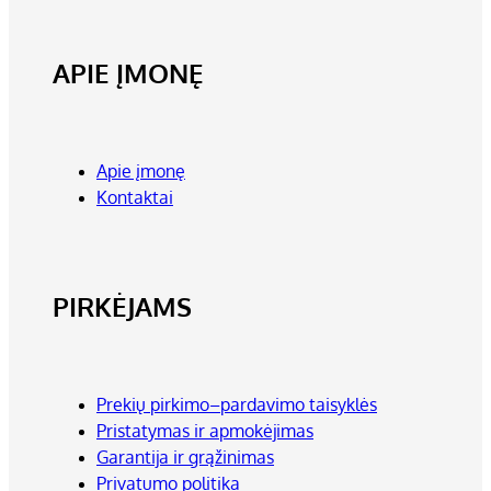
APIE ĮMONĘ
Apie įmonę
Kontaktai
PIRKĖJAMS
Prekių pirkimo–pardavimo taisyklės
Pristatymas ir apmokėjimas
Garantija ir grąžinimas
Privatumo politika