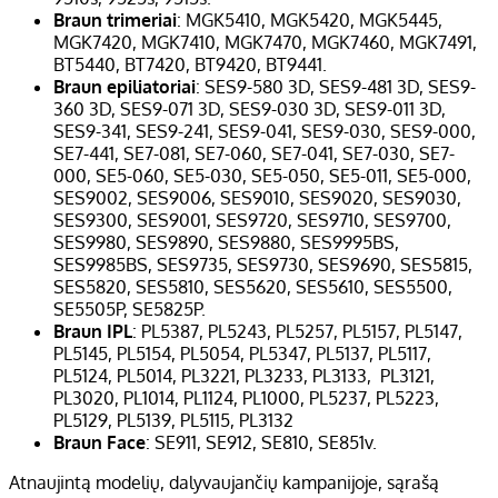
Braun trimeriai
: MGK5410, MGK5420, MGK5445,
MGK7420, MGK7410, MGK7470, MGK7460, MGK7491,
BT5440, BT7420, BT9420, BT9441.
Braun epiliatoriai
: SES9-580 3D, SES9-481 3D, SES9-
360 3D, SES9-071 3D, SES9-030 3D, SES9-011 3D,
SES9-341, SES9-241, SES9-041, SES9-030, SES9-000,
SE7-441, SE7-081, SE7-060, SE7-041, SE7-030, SE7-
000, SE5-060, SE5-030, SE5-050, SE5-011, SE5-000,
SES9002, SES9006, SES9010, SES9020, SES9030,
SES9300, SES9001, SES9720, SES9710, SES9700,
SES9980, SES9890, SES9880, SES9995BS,
SES9985BS, SES9735, SES9730, SES9690, SES5815,
SES5820, SES5810, SES5620, SES5610, SES5500,
SE5505P, SE5825P.
Braun IPL
: PL5387, PL5243, PL5257, PL5157, PL5147,
PL5145, PL5154, PL5054, PL5347, PL5137, PL5117,
PL5124, PL5014, PL3221, PL3233, PL3133, PL3121,
PL3020, PL1014, PL1124, PL1000, PL5237, PL5223,
PL5129, PL5139, PL5115, PL3132
Braun Face
: SE911, SE912, SE810, SE851v.
Atnaujintą modelių, dalyvaujančių kampanijoje, sąrašą