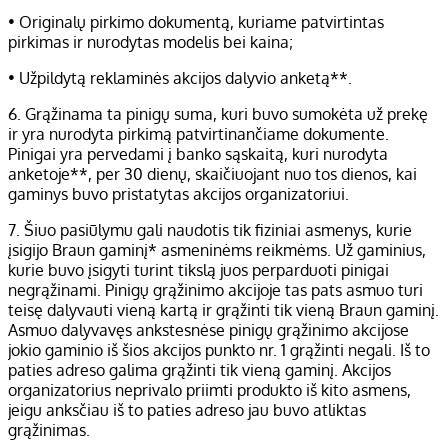
• Originalų pirkimo dokumentą, kuriame patvirtintas
pirkimas ir nurodytas modelis bei kaina;
• Užpildytą reklaminės akcijos dalyvio anketą**.
6. Grąžinama ta pinigų suma, kuri buvo sumokėta už prekę
ir yra nurodyta pirkimą patvirtinančiame dokumente.
Pinigai yra pervedami į banko sąskaitą, kuri nurodyta
anketoje**, per 30 dienų, skaičiuojant nuo tos dienos, kai
gaminys buvo pristatytas akcijos organizatoriui.
7. Šiuo pasiūlymu gali naudotis tik fiziniai asmenys, kurie
įsigijo Braun gaminį* asmeninėms reikmėms. Už gaminius,
kurie buvo įsigyti turint tikslą juos perparduoti pinigai
negrąžinami. Pinigų grąžinimo akcijoje tas pats asmuo turi
teisę dalyvauti vieną kartą ir grąžinti tik vieną Braun gaminį.
Asmuo dalyvavęs ankstesnėse pinigų grąžinimo akcijose
jokio gaminio iš šios akcijos punkto nr. 1 grąžinti negali. Iš to
paties adreso galima grąžinti tik vieną gaminį. Akcijos
organizatorius neprivalo priimti produkto iš kito asmens,
jeigu anksčiau iš to paties adreso jau buvo atliktas
grąžinimas.