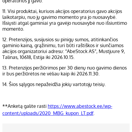
operatorius jį gavo.
11. Visi produktai, kuriuos akcijos operatorius gavo akcijos
laikotarpiu, nuo jų gavimo momento yra jo nuosavybė.
Išsiųsti atgal gaminiai yra gavėjo nuosavybė nuo išsiuntimo
momento.
12. Pretenzijos, susijusios su pinigų sumos, atitinkančios
gaminio kainą, grąžinimu, turi būti raštiškos ir siunčiamos
akcijos organizatoriui adresu: “AbeStock AS”, Mustjuure 9,
Talinas, 10618, Estija iki 2026.10.15.
13. Pretenzijos peržiūrimos per 30 dienų nuo gavimo dienos
ir bus peržiūrėtos ne vėliau kaip iki 2026.11.30.
14. Šios sąlygos nepažeidžia jokių vartotojų teisių.
**Anketą galite rasti
https://www.abestock.ee/wp-
content/uploads/2020_MBG_kupon_LT.pdf
.