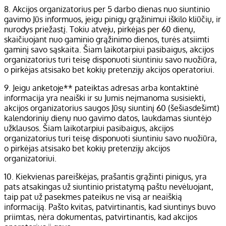
8. Akcijos organizatorius per 5 darbo dienas nuo siuntinio
gavimo Jūs informuos, jeigu pinigų grąžinimui iškilo kliūčių, ir
nurodys priežastį. Tokiu atveju, pirkėjas per 60 dienų,
skaičiuojant nuo gaminio grąžinimo dienos, turės atsiimti
gaminį savo sąskaita. Šiam laikotarpiui pasibaigus, akcijos
organizatorius turi teisę disponuoti siuntiniu savo nuožiūra,
o pirkėjas atsisako bet kokių pretenzijų akcijos operatoriui.
9. Jeigu anketoje** pateiktas adresas arba kontaktinė
informacija yra neaiški ir su Jumis neįmanoma susisiekti,
akcijos organizatorius saugos Jūsų siuntinį 60 (šešiasdešimt)
kalendorinių dienų nuo gavimo datos, laukdamas siuntėjo
užklausos. Šiam laikotarpiui pasibaigus, akcijos
organizatorius turi teisę disponuoti siuntiniu savo nuožiūra,
o pirkėjas atsisako bet kokių pretenzijų akcijos
organizatoriui.
10. Kiekvienas pareiškėjas, prašantis grąžinti pinigus, yra
pats atsakingas už siuntinio pristatymą paštu nevėluojant,
taip pat už pasekmes pateikus ne visą ar neaiškią
informaciją. Pašto kvitas, patvirtinantis, kad siuntinys buvo
priimtas, nėra dokumentas, patvirtinantis, kad akcijos