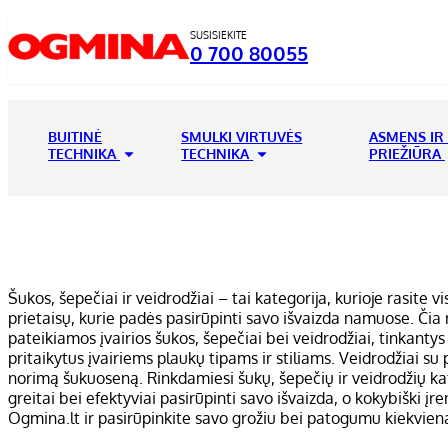
SUSISIEKITE
0 700 80055
BUITINĖ
SMULKI VIRTUVĖS
ASMENS IR
TECHNIKA
TECHNIKA
PRIEŽIŪRA
Šukos, šepečiai ir veidrodžiai – tai kategorija, kurioje rasite 
prietaisų, kurie padės pasirūpinti savo išvaizda namuose. Čia ra
pateikiamos įvairios šukos, šepečiai bei veidrodžiai, tinkanty
pritaikytus įvairiems plaukų tipams ir stiliams. Veidrodžiai 
norimą šukuoseną. Rinkdamiesi šukų, šepečių ir veidrodžių kat
greitai bei efektyviai pasirūpinti savo išvaizda, o kokybiški į
Ogmina.lt ir pasirūpinkite savo grožiu bei patogumu kiekvien