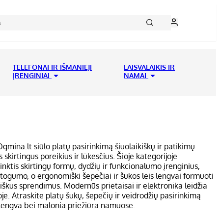
TELEFONAI IR IŠMANIEJI
LAISVALAIKIS IR
ĮRENGINIAI
NAMAI
 Ogmina.lt siūlo platų pasirinkimą šiuolaikiškų ir patikimų
skirtingus poreikius ir lūkesčius. Šioje kategorijoje
nktis skirtingų formų, dydžių ir funkcionalumo įrenginius,
atogumo, o ergonomiški šepečiai ir šukos leis lengvai formuoti
iškus sprendimus. Modernūs prietaisai ir elektronika leidžia
je. Atraskite platų šukų, šepečių ir veidrodžių pasirinkimą
s lengva bei malonia priežiūra namuose.