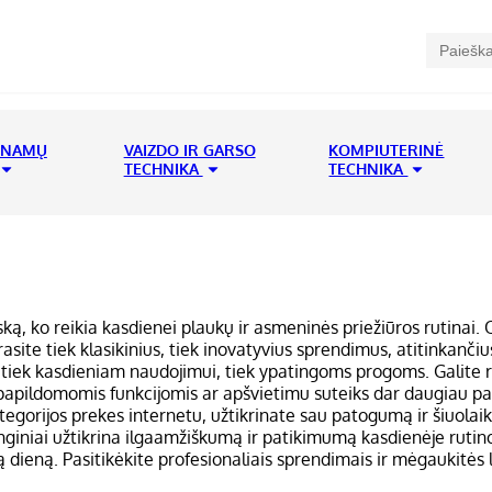
 NAMŲ
VAIZDO IR GARSO
KOMPIUTERINĖ
TECHNIKA
TECHNIKA
viską, ko reikia kasdienei plaukų ir asmeninės priežiūros rutinai.
site tiek klasikinius, tiek inovatyvius sprendimus, atitinkančius 
s tiek kasdieniam naudojimui, tiek ypatingoms progoms. Galite ri
su papildomomis funkcijomis ar apšvietimu suteiks dar daugiau p
egorijos prekes internetu, užtikrinate sau patogumą ir šiuolaik
renginiai užtikrina ilgaamžiškumą ir patikimumą kasdienėje rutino
ą dieną. Pasitikėkite profesionaliais sprendimais ir mėgaukitė