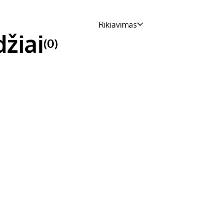
Rikiavimas
džiai
(0)