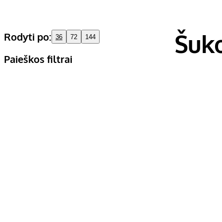
Šuko
Rodyti po:
36
72
144
Paieškos filtrai