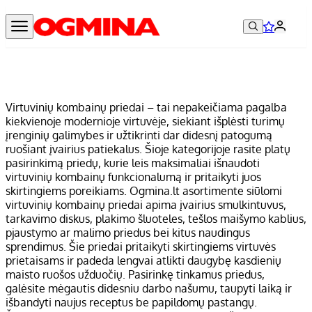
Virtuvinių kombainų priedai – tai nepakeičiama pagalba
kiekvienoje modernioje virtuvėje, siekiant išplėsti turimų
įrenginių galimybes ir užtikrinti dar didesnį patogumą
ruošiant įvairius patiekalus. Šioje kategorijoje rasite platų
pasirinkimą priedų, kurie leis maksimaliai išnaudoti
virtuvinių kombainų funkcionalumą ir pritaikyti juos
skirtingiems poreikiams. Ogmina.lt asortimente siūlomi
virtuvinių kombainų priedai apima įvairius smulkintuvus,
tarkavimo diskus, plakimo šluoteles, tešlos maišymo kablius,
pjaustymo ar malimo priedus bei kitus naudingus
sprendimus. Šie priedai pritaikyti skirtingiems virtuvės
prietaisams ir padeda lengvai atlikti daugybę kasdienių
maisto ruošos užduočių. Pasirinkę tinkamus priedus,
galėsite mėgautis didesniu darbo našumu, taupyti laiką ir
išbandyti naujus receptus be papildomų pastangų.