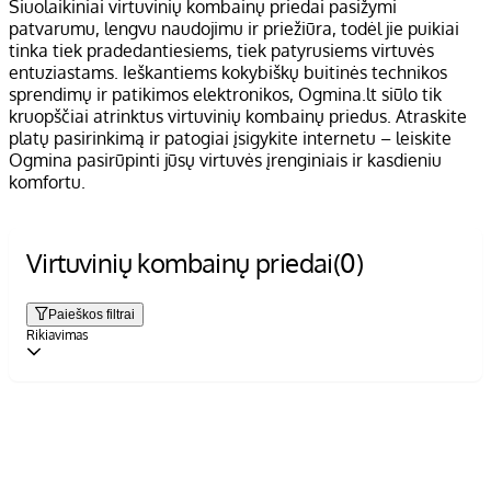
Šiuolaikiniai virtuvinių kombainų priedai pasižymi
patvarumu, lengvu naudojimu ir priežiūra, todėl jie puikiai
tinka tiek pradedantiesiems, tiek patyrusiems virtuvės
entuziastams. Ieškantiems kokybiškų buitinės technikos
sprendimų ir patikimos elektronikos, Ogmina.lt siūlo tik
kruopščiai atrinktus virtuvinių kombainų priedus. Atraskite
platų pasirinkimą ir patogiai įsigykite internetu – leiskite
Ogmina pasirūpinti jūsų virtuvės įrenginiais ir kasdieniu
komfortu.
Virtuvinių kombainų priedai
(0)
Paieškos filtrai
Rikiavimas