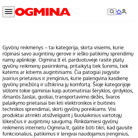
Gyvūnų reikmenys – tai kategorija, skirta visiems, kurie
rūpinasi savo augintinių gerove ir ieško patikimų sprendimų
namų aplinkoje. Ogmina.lt el. parduotuvėje rasite platų
gyvūnų reikmenų pasirinkimą, pritaikytą tiek šunims, tiek
katėms ar kitiems augintiniams. Čia patogiai įsigysite
įvairius prietaisus ir įrenginius, kurie palengvina kasdienę
gyvūnų priežiūrą ir užtikrina jų komfortą. Šioje kategorijoje
siūlomi tokie gaminiai kaip automatiniai šėryklos, girdyklos,
išmanūs žaislai, guoliai, transportavimo dėžės, švaros
palaikymo prietaisai bei kiti elektronikos ir buitinės
technikos sprendimai, skirti gyvūnų poreikiams. Visi
produktai atrinkti atsižvelgiant į šiuolaikinius vartotojų
lūkesčius ir augintinių saugumą. Rinkdamiesi gyvūnų
reikmenis internetu Ogmina.lt, galite būti tikri, kad gausite
funkcionalius, patikimus ir lengvai naudojamus įrenginius,