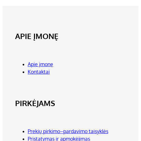
APIE ĮMONĘ
Apie įmonę
Kontaktai
PIRKĖJAMS
Prekių pirkimo–pardavimo taisyklės
Pristatymas ir apmokėjimas