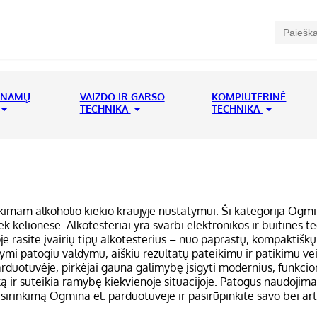
 NAMŲ
VAIZDO IR GARSO
KOMPIUTERINĖ
TECHNIKA
TECHNIKA
 patikimam alkoholio kiekio kraujyje nustatymui. Ši kategorija Og
ek kelionėse. Alkotesteriai yra svarbi elektronikos ir buitinės t
oje rasite įvairių tipų alkotesterius – nuo paprastų, kompaktišk
žymi patogiu valdymu, aiškiu rezultatų pateikimu ir patikimu ve
arduotuvėje, pirkėjai gauna galimybę įsigyti modernius, funkcion
 ir suteikia ramybę kiekvienoje situacijoje. Patogus naudojimas i
asirinkimą Ogmina el. parduotuvėje ir pasirūpinkite savo bei a