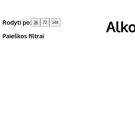
Alko
Rodyti po:
36
72
144
Paieškos filtrai