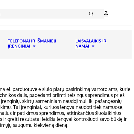
TELEFONAI IR IŠMANIEJI
LAISVALAIKIS IR
ĮRENGINIAI
NAMAI
mina el. parduotuvėje siūlo platų pasirinkimą vartotojams, kurie
echnikos dalis, padedanti priimti teisingus sprendimus prieš
ų įrenginių, skirtų asmeniniam naudojimui, iki pažangesnių
ikimu. Tai įrenginiai, kuriuos lengva naudoti tiek namuose,
alius ir patikimus sprendimus, atitinkančius šiuolaikinius
r greiti rezultatai leidžia lengvai kontroliuoti savo būklę ir
rtimųjų saugumu kiekvieną dieną.