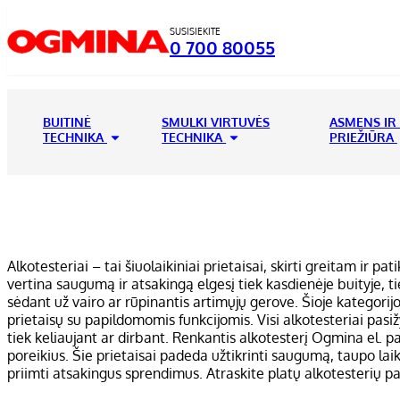
SUSISIEKITE
0 700 80055
BUITINĖ
SMULKI VIRTUVĖS
ASMENS IR
TECHNIKA
TECHNIKA
PRIEŽIŪRA
Alkotesteriai – tai šiuolaikiniai prietaisai, skirti greitam ir
vertina saugumą ir atsakingą elgesį tiek kasdienėje buityje, ti
sėdant už vairo ar rūpinantis artimųjų gerove. Šioje kategorij
prietaisų su papildomomis funkcijomis. Visi alkotesteriai pasi
tiek keliaujant ar dirbant. Renkantis alkotesterį Ogmina el. p
poreikius. Šie prietaisai padeda užtikrinti saugumą, taupo laiką
priimti atsakingus sprendimus. Atraskite platų alkotesterių p