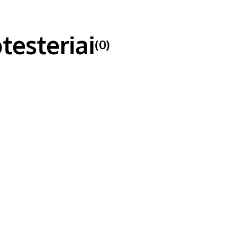
testeriai
(0)