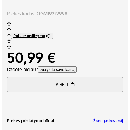
Prekės kodas:
OGM19222998
Palikite atsiliepimą (0)
50,99 €
Radote pigiau?
Siūlykite savo kainą
PIRKTI
Prekės pristatymo būdai
Žiūrėti prekės likutį