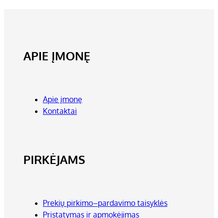
APIE ĮMONĘ
Apie įmonę
Kontaktai
PIRKĖJAMS
Prekių pirkimo–pardavimo taisyklės
Pristatymas ir apmokėjimas