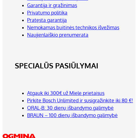
Garantija ir grąžinimas
Privatumo politika
Pratęsta garantija
Nemokamas buitinės technikos išvežimas
Naujienlaiškio prenumerata
SPECIALŪS PASIŪLYMAI
Atgauk iki 300€ už Miele prietaisus
Pirkite Bosch Unlimited ir susigrąžinkite iki 80 €!
ORAL-B: 30 dienų išbandymo galimybė
BRAUN – 100 dienų išbandymo galimybė