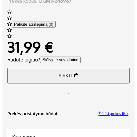
Prekės kodas:
OGM19246967
Palikite atsiliepimą (0)
31,99 €
Radote pigiau?
Siūlykite savo kainą
PIRKTI
Prekės pristatymo būdai
Žiūrėti prekės likutį
Kraunama