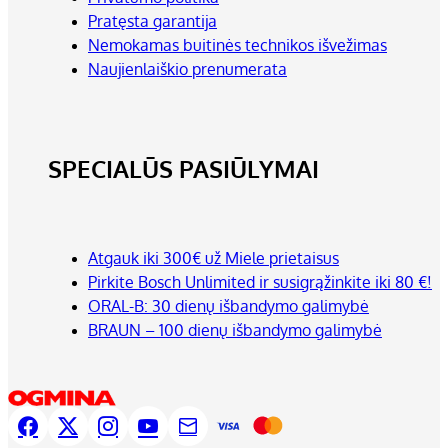
Pratęsta garantija
Nemokamas buitinės technikos išvežimas
Naujienlaiškio prenumerata
SPECIALŪS PASIŪLYMAI
Atgauk iki 300€ už Miele prietaisus
Pirkite Bosch Unlimited ir susigrąžinkite iki 80 €!
ORAL-B: 30 dienų išbandymo galimybė
BRAUN – 100 dienų išbandymo galimybė