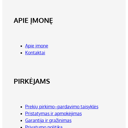
APIE ĮMONĘ
Apie įmonę
Kontaktai
PIRKĖJAMS
Prekių pirkimo–pardavimo taisyklės
Pristatymas ir apmokėjimas
Garantija ir grąžinimas
Privatumo politika