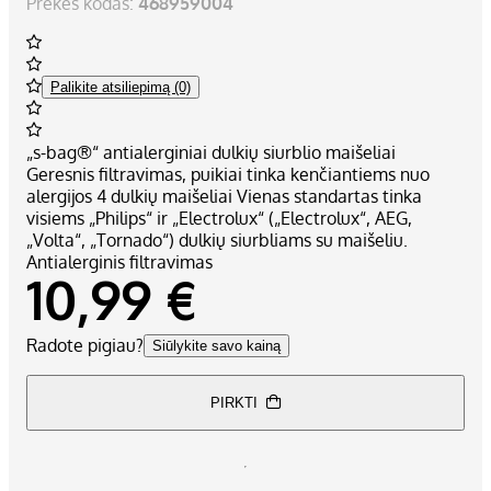
Prekės kodas:
468959004
Palikite atsiliepimą (0)
„s-bag®“ antialerginiai dulkių siurblio maišeliai
Geresnis filtravimas, puikiai tinka kenčiantiems nuo
alergijos 4 dulkių maišeliai Vienas standartas tinka
visiems „Philips“ ir „Electrolux“ („Electrolux“, AEG,
„Volta“, „Tornado“) dulkių siurbliams su maišeliu.
Antialerginis filtravimas
10,99 €
Radote pigiau?
Siūlykite savo kainą
PIRKTI