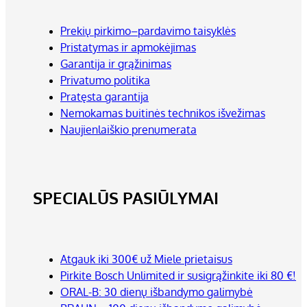
Prekių pirkimo–pardavimo taisyklės
Pristatymas ir apmokėjimas
Garantija ir grąžinimas
Privatumo politika
Pratęsta garantija
Nemokamas buitinės technikos išvežimas
Naujienlaiškio prenumerata
SPECIALŪS PASIŪLYMAI
Atgauk iki 300€ už Miele prietaisus
Pirkite Bosch Unlimited ir susigrąžinkite iki 80 €!
ORAL-B: 30 dienų išbandymo galimybė