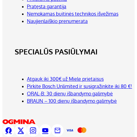
Pratęsta garantija
Nemokamas buitinės technikos išvežimas
Naujienlaiškio prenumerata
SPECIALŪS PASIŪLYMAI
Atgauk iki 300€ už Miele prietaisus
Pirkite Bosch Unlimited ir susigrąžinkite iki 80 €!
ORAL-B: 30 dienų išbandymo galimybė
BRAUN – 100 dienų išbandymo galimybė