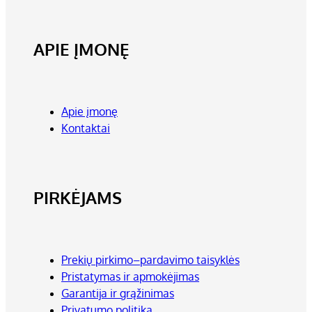
APIE ĮMONĘ
Apie įmonę
Kontaktai
PIRKĖJAMS
Prekių pirkimo–pardavimo taisyklės
Pristatymas ir apmokėjimas
Garantija ir grąžinimas
Privatumo politika