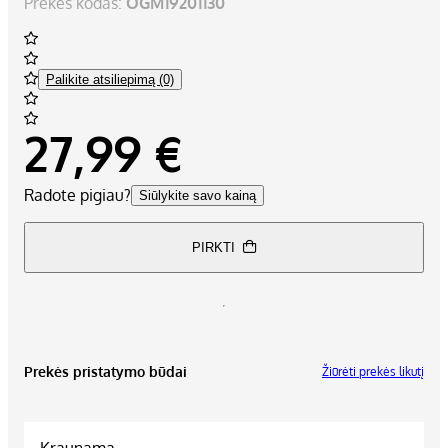
Prekės kodas:
OGM19201130
Palikite atsiliepimą (0)
27,99 €
Radote pigiau?
Siūlykite savo kainą
PIRKTI
Prekės pristatymo būdai
Žiūrėti prekės likutį
Kraunama