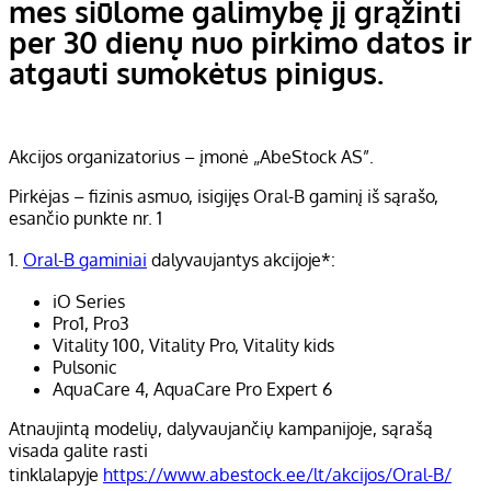
mes siūlome galimybę jį grąžinti
per 30 dienų nuo pirkimo datos ir
atgauti sumokėtus pinigus.
Akcijos organizatorius – įmonė „AbeStock AS”.
Pirkėjas – fizinis asmuo, isigijęs Oral-B gaminį iš sąrašo,
esančio punkte nr. 1
1.
Oral-B gaminiai
dalyvaujantys akcijoje*:
iO Series
Pro1, Pro3
Vitality 100, Vitality Pro, Vitality kids
Pulsonic
AquaCare 4, AquaCare Pro Expert 6
Atnaujintą modelių, dalyvaujančių kampanijoje, sąrašą
visada galite rasti
tinklalapyje
https://www.abestock.ee/lt/akcijos/Oral-B/