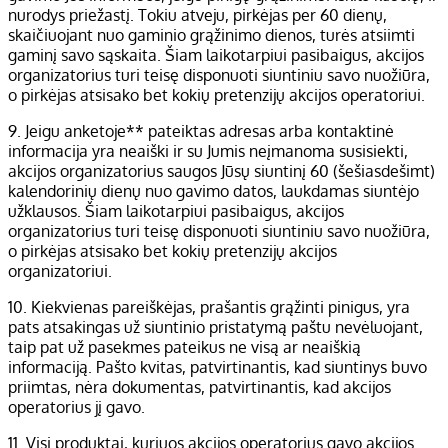
nurodys priežastį. Tokiu atveju, pirkėjas per 60 dienų,
skaičiuojant nuo gaminio grąžinimo dienos, turės atsiimti
gaminį savo sąskaita. Šiam laikotarpiui pasibaigus, akcijos
organizatorius turi teisę disponuoti siuntiniu savo nuožiūra,
o pirkėjas atsisako bet kokių pretenzijų akcijos operatoriui.
9. Jeigu anketoje** pateiktas adresas arba kontaktinė
informacija yra neaiški ir su Jumis neįmanoma susisiekti,
akcijos organizatorius saugos Jūsų siuntinį 60 (šešiasdešimt)
kalendorinių dienų nuo gavimo datos, laukdamas siuntėjo
užklausos. Šiam laikotarpiui pasibaigus, akcijos
organizatorius turi teisę disponuoti siuntiniu savo nuožiūra,
o pirkėjas atsisako bet kokių pretenzijų akcijos
organizatoriui.
10. Kiekvienas pareiškėjas, prašantis grąžinti pinigus, yra
pats atsakingas už siuntinio pristatymą paštu nevėluojant,
taip pat už pasekmes pateikus ne visą ar neaiškią
informaciją. Pašto kvitas, patvirtinantis, kad siuntinys buvo
priimtas, nėra dokumentas, patvirtinantis, kad akcijos
operatorius jį gavo.
11. Visi produktai, kuriuos akcijos operatorius gavo akcijos