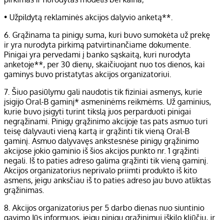
• Užpildytą reklaminės akcijos dalyvio anketą**.
6. Grąžinama ta pinigų suma, kuri buvo sumokėta už prekę
ir yra nurodyta pirkimą patvirtinančiame dokumente.
Pinigai yra pervedami į banko sąskaitą, kuri nurodyta
anketoje**, per 30 dienų, skaičiuojant nuo tos dienos, kai
gaminys buvo pristatytas akcijos organizatoriui.
7. Šiuo pasiūlymu gali naudotis tik fiziniai asmenys, kurie
įsigijo Oral-B gaminį* asmeninėms reikmėms. Už gaminius,
kurie buvo įsigyti turint tikslą juos perparduoti pinigai
negrąžinami. Pinigų grąžinimo akcijoje tas pats asmuo turi
teisę dalyvauti vieną kartą ir grąžinti tik vieną Oral-B
gaminį. Asmuo dalyvavęs ankstesnėse pinigų grąžinimo
akcijose jokio gaminio iš šios akcijos punkto nr. 1 grąžinti
negali. Iš to paties adreso galima grąžinti tik vieną gaminį.
Akcijos organizatorius neprivalo priimti produkto iš kito
asmens, jeigu anksčiau iš to paties adreso jau buvo atliktas
grąžinimas.
8. Akcijos organizatorius per 5 darbo dienas nuo siuntinio
gavimo Jūs informuos, jeigu pinigų grąžinimui iškilo kliūčių, ir