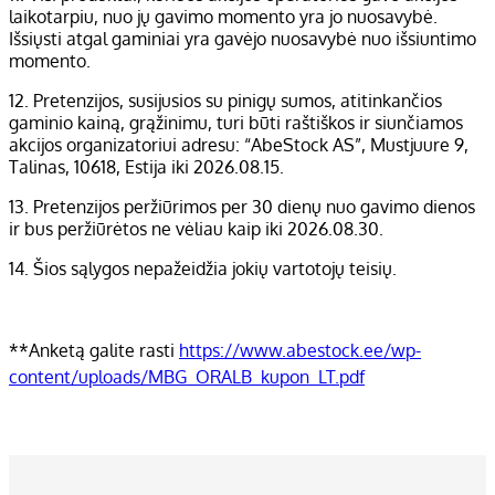
laikotarpiu, nuo jų gavimo momento yra jo nuosavybė.
Išsiųsti atgal gaminiai yra gavėjo nuosavybė nuo išsiuntimo
momento.
12. Pretenzijos, susijusios su pinigų sumos, atitinkančios
gaminio kainą, grąžinimu, turi būti raštiškos ir siunčiamos
akcijos organizatoriui adresu: “AbeStock AS”, Mustjuure 9,
Talinas, 10618, Estija iki 2026.08.15.
13. Pretenzijos peržiūrimos per 30 dienų nuo gavimo dienos
ir bus peržiūrėtos ne vėliau kaip iki 2026.08.30.
14. Šios sąlygos nepažeidžia jokių vartotojų teisių.
**Anketą galite rasti
https://www.abestock.ee/wp-
content/uploads/MBG_ORALB_kupon_LT.pdf