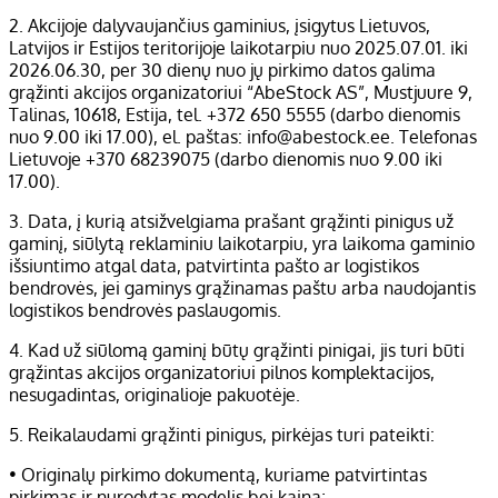
2. Akcijoje dalyvaujančius gaminius, įsigytus Lietuvos,
Latvijos ir Estijos teritorijoje laikotarpiu nuo 2025.07.01. iki
2026.06.30, per 30 dienų nuo jų pirkimo datos galima
grąžinti akcijos organizatoriui “AbeStock AS”, Mustjuure 9,
Talinas, 10618, Estija, tel. +372 650 5555 (darbo dienomis
nuo 9.00 iki 17.00), el. paštas: info@abestock.ee. Telefonas
Lietuvoje +370 68239075 (darbo dienomis nuo 9.00 iki
17.00).
3. Data, į kurią atsižvelgiama prašant grąžinti pinigus už
gaminį, siūlytą reklaminiu laikotarpiu, yra laikoma gaminio
išsiuntimo atgal data, patvirtinta pašto ar logistikos
bendrovės, jei gaminys grąžinamas paštu arba naudojantis
logistikos bendrovės paslaugomis.
4. Kad už siūlomą gaminį būtų grąžinti pinigai, jis turi būti
grąžintas akcijos organizatoriui pilnos komplektacijos,
nesugadintas, originalioje pakuotėje.
5. Reikalaudami grąžinti pinigus, pirkėjas turi pateikti:
• Originalų pirkimo dokumentą, kuriame patvirtintas
pirkimas ir nurodytas modelis bei kaina;