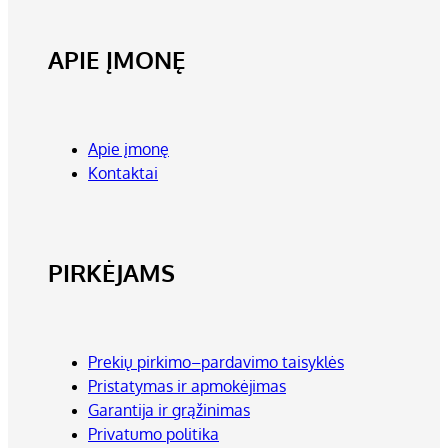
APIE ĮMONĘ
Apie įmonę
Kontaktai
PIRKĖJAMS
Prekių pirkimo–pardavimo taisyklės
Pristatymas ir apmokėjimas
Garantija ir grąžinimas
Privatumo politika