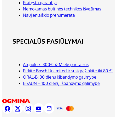
Pratęsta garantija
Nemokamas buitinės technikos išvežimas
Naujienlaiškio prenumerata
SPECIALŪS PASIŪLYMAI
Atgauk iki 300€ už Miele prietaisus
Pirkite Bosch Unlimited ir susigrąžinkite iki 80 €!
ORAL-B: 30 dienų išbandymo galimybė
BRAUN – 100 dienų išbandymo galimybė