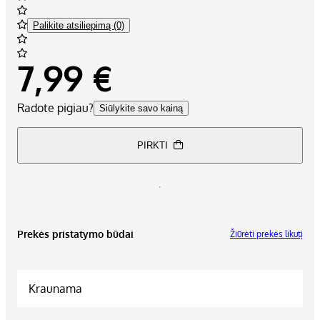
Palikite atsiliepimą (0)
7,99 €
Radote pigiau?
Siūlykite savo kainą
PIRKTI
Prekės pristatymo būdai
Žiūrėti prekės likutį
Kraunama