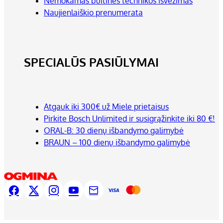
Nemokamas buitinės technikos išvežimas
Naujienlaiškio prenumerata
SPECIALŪS PASIŪLYMAI
Atgauk iki 300€ už Miele prietaisus
Pirkite Bosch Unlimited ir susigrąžinkite iki 80 €!
ORAL-B: 30 dienų išbandymo galimybė
BRAUN – 100 dienų išbandymo galimybė