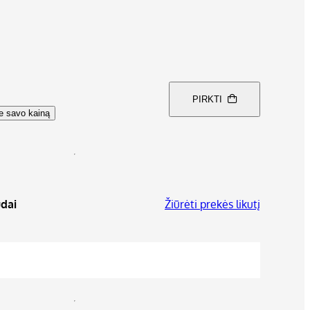
PIRKTI
te savo kainą
dai
Žiūrėti prekės likutį