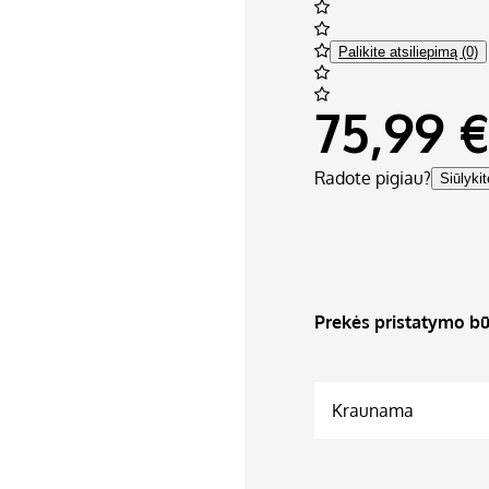
Palikite atsiliepimą (0)
75,99 €
Radote pigiau?
Siūlyki
Prekės pristatymo bū
Kraunama