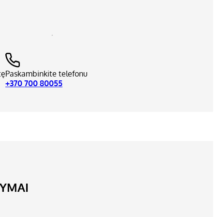
tę
Paskambinkite telefonu
+370 700 80055
LYMAI