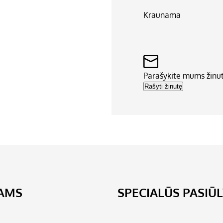
Kraunama
Parašykite mums žinu
Rašyti žinutę
JAMS
SPECIALŪS PASIŪ