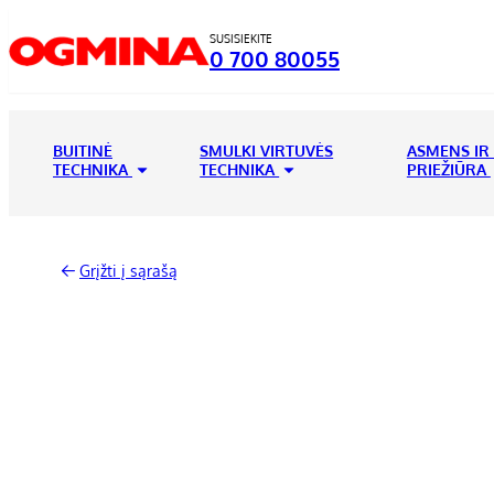
SUSISIEKITE
0 700 80055
BUITINĖ
SMULKI VIRTUVĖS
ASMENS IR
TECHNIKA
TECHNIKA
PRIEŽIŪRA
Grįžti į sąrašą