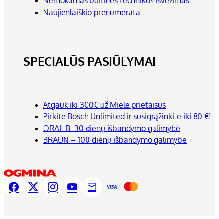
Nemokamas buitinės technikos išvežimas
Naujienlaiškio prenumerata
SPECIALŪS PASIŪLYMAI
Atgauk iki 300€ už Miele prietaisus
Pirkite Bosch Unlimited ir susigrąžinkite iki 80 €!
ORAL-B: 30 dienų išbandymo galimybė
BRAUN – 100 dienų išbandymo galimybė