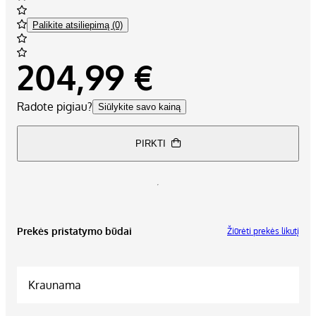
Palikite atsiliepimą (0)
204,99 €
Radote pigiau?
Siūlykite savo kainą
PIRKTI
Prekės pristatymo būdai
Žiūrėti prekės likutį
Kraunama