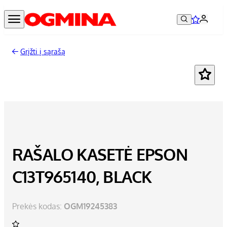
Grįžti į sąrašą
RAŠALO KASETĖ EPSON
C13T965140, BLACK
Prekės kodas:
OGM19245383