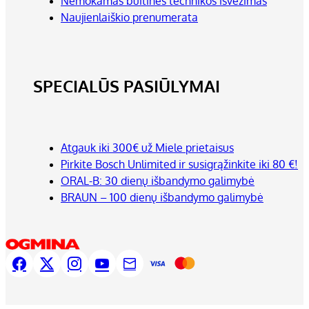
Nemokamas buitinės technikos išvežimas
Naujienlaiškio prenumerata
SPECIALŪS PASIŪLYMAI
Atgauk iki 300€ už Miele prietaisus
Pirkite Bosch Unlimited ir susigrąžinkite iki 80 €!
ORAL-B: 30 dienų išbandymo galimybė
BRAUN – 100 dienų išbandymo galimybė