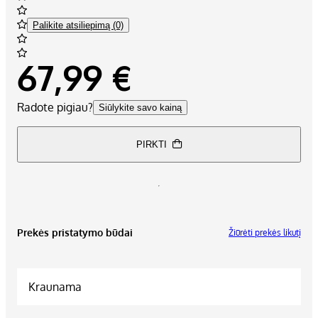
Palikite atsiliepimą (0)
67,99 €
Radote pigiau?
Siūlykite savo kainą
PIRKTI
Prekės pristatymo būdai
Žiūrėti prekės likutį
Kraunama