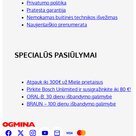
Privatumo politika
Pratęsta garantija
Nemokamas buitinės technikos išvežimas
Naujienlaiškio prenumerata
SPECIALŪS PASIŪLYMAI
Atgauk iki 300€ už Miele prietaisus
Pirkite Bosch Unlimited ir susigrąžinkite iki 80 €!
ORAL-B: 30 dienų išbandymo galimybė
BRAUN – 100 dienų išbandymo galimybė