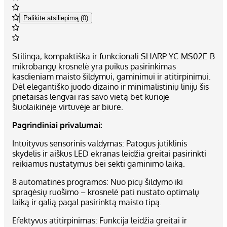
Palikite atsiliepimą (0)
Stilinga, kompaktiška ir funkcionali SHARP YC-MS02E-B
mikrobangų krosnelė yra puikus pasirinkimas
kasdieniam maisto šildymui, gaminimui ir atitirpinimui.
Dėl elegantiško juodo dizaino ir minimalistinių linijų šis
prietaisas lengvai ras savo vietą bet kurioje
šiuolaikinėje virtuvėje ar biure.
Pagrindiniai privalumai:
Intuityvus sensorinis valdymas: Patogus jutiklinis
skydelis ir aiškus LED ekranas leidžia greitai pasirinkti
reikiamus nustatymus bei sekti gaminimo laiką.
8 automatinės programos: Nuo picų šildymo iki
spragėsių ruošimo – krosnelė pati nustato optimalų
laiką ir galią pagal pasirinktą maisto tipą.
Efektyvus atitirpinimas: Funkcija leidžia greitai ir