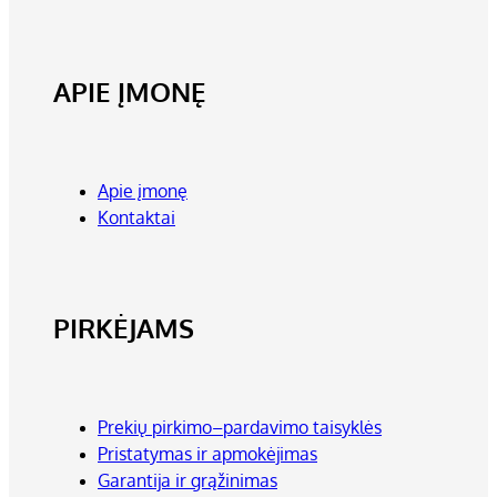
APIE ĮMONĘ
Apie įmonę
Kontaktai
PIRKĖJAMS
Prekių pirkimo–pardavimo taisyklės
Pristatymas ir apmokėjimas
Garantija ir grąžinimas