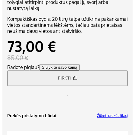
tolygiai atitirpinti produktus pagal jų svorį arba
nustatytą laiką.
Kompaktiškas dydis: 20 litrų talpa užtikrina pakankamai
vietos standartinėms lėkštėms, tačiau pats prietaisas
neužima daug vietos ant stalviršio.
73,00 €
85,00 €
Radote pigiau?
Siūlykite savo kainą
PIRKTI
Prekės pristatymo būdai
Žiūrėti prekės likutį