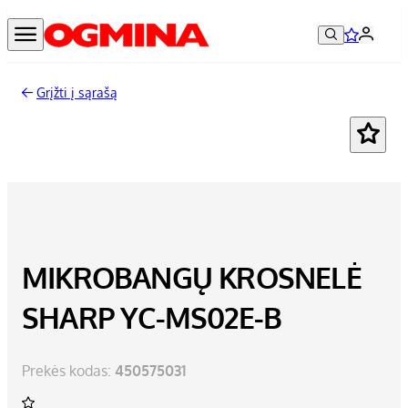
Grįžti į sąrašą
-14%
MIKROBANGŲ KROSNELĖ
SHARP YC-MS02E-B
Prekės kodas:
450575031