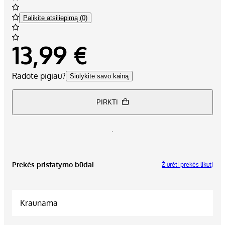
Palikite atsiliepimą (0)
13,99 €
Radote pigiau?
Siūlykite savo kainą
PIRKTI
Prekės pristatymo būdai
Žiūrėti prekės likutį
Kraunama