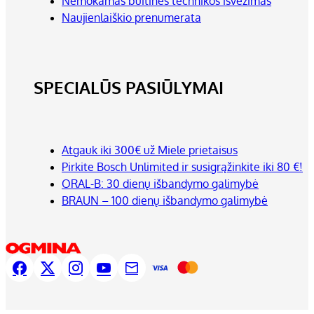
Nemokamas buitinės technikos išvežimas
Naujienlaiškio prenumerata
SPECIALŪS PASIŪLYMAI
Atgauk iki 300€ už Miele prietaisus
Pirkite Bosch Unlimited ir susigrąžinkite iki 80 €!
ORAL-B: 30 dienų išbandymo galimybė
BRAUN – 100 dienų išbandymo galimybė