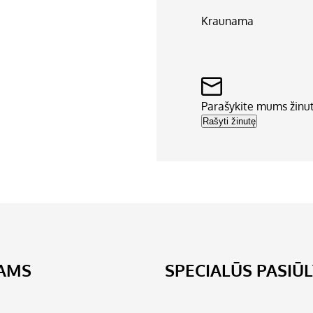
Kraunama
Parašykite mums žinu
Rašyti žinutę
JAMS
SPECIALŪS PASIŪ