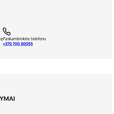
tę
Paskambinkite telefonu
+370 700 80055
LYMAI