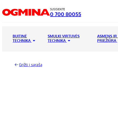
SUSISIEKITE
0 700 80055
BUITINĖ
SMULKI VIRTUVĖS
ASMENS IR
TECHNIKA
TECHNIKA
PRIEŽIŪRA
Grįžti į sąrašą