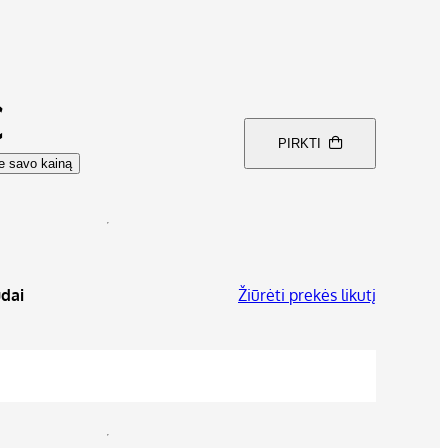
€
PIRKTI
te savo kainą
dai
Žiūrėti prekės likutį