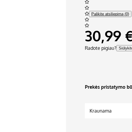
Palikite atsiliepimą (0)
30,99 
Radote pigiau?
Siūlyki
Prekės pristatymo bū
Kraunama