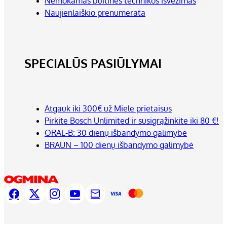
Nemokamas buitinės technikos išvežimas
Naujienlaiškio prenumerata
SPECIALŪS PASIŪLYMAI
Atgauk iki 300€ už Miele prietaisus
Pirkite Bosch Unlimited ir susigrąžinkite iki 80 €!
ORAL-B: 30 dienų išbandymo galimybė
BRAUN – 100 dienų išbandymo galimybė