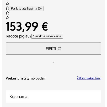
Palikite atsiliepimą (0)
153,99 €
Radote pigiau?
Siūlykite savo kainą
PIRKTI
Prekės pristatymo būdai
Žiūrėti prekės likutį
Kraunama