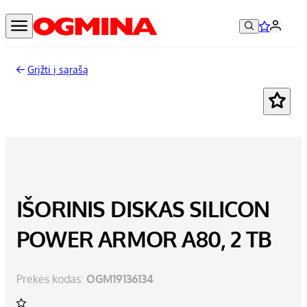
Grįžti į sąrašą
IŠORINIS DISKAS SILICON
POWER ARMOR A80, 2 TB
Prekės kodas:
OGM19136134