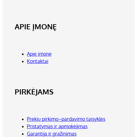
APIE ĮMONĘ
Apie įmonę
Kontaktai
PIRKĖJAMS
Prekių pirkimo–pardavimo taisyklės
Pristatymas ir apmokėjimas
Garantija ir grąžinimas