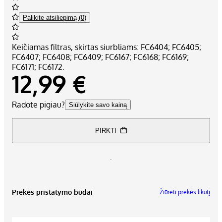
Palikite atsiliepimą (0)
Keičiamas filtras, skirtas siurbliams: FC6404; FC6405;
FC6407; FC6408; FC6409; FC6167; FC6168; FC6169;
FC6171; FC6172.
12,99 €
Radote pigiau?
Siūlykite savo kainą
PIRKTI
Prekės pristatymo būdai
Žiūrėti prekės likutį