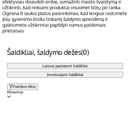
efektyviau išnaudoti erdvę, sumažinti maisto švaistymą ir
užtikrinti, kad reikiami produktai visuomet būtų po ranka.
Ogmina.lt laukia platus pasirinkimas, kad lengvai rastumėte
jūsų gyvenimo būdui tinkantį šaldymo sprendimą ir
galėtumėte užtikrintai papildyti namus patikimais
prietaisais.
Šaldikliai, šaldymo dėžės
(0)
Laisvai pastatomi šaldikliai
Įmontuojami šaldikliai
Paieškos filtrai
Rikiavimas