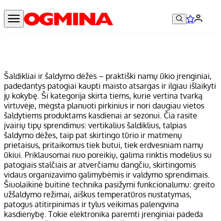
Šaldikliai ir šaldymo dėžės – praktiški namų ūkio įrenginiai,
padedantys patogiai kaupti maisto atsargas ir ilgiau išlaikyti
jų kokybę. Ši kategorija skirta tiems, kurie vertina tvarką
virtuvėje, mėgsta planuoti pirkinius ir nori daugiau vietos
šaldytiems produktams kasdienai ar sezonui. Čia rasite
įvairių tipų sprendimus: vertikalius šaldiklius, talpias
šaldymo dėžes, taip pat skirtingo tūrio ir matmenų
prietaisus, pritaikomus tiek butui, tiek erdvesniam namų
ūkiui. Priklausomai nuo poreikių, galima rinktis modelius su
patogiais stalčiais ar atverčiamu dangčiu, skirtingomis
vidaus organizavimo galimybėmis ir valdymo sprendimais.
Šiuolaikinė buitinė technika pasižymi funkcionalumu: greito
užšaldymo režimai, aiškus temperatūros nustatymas,
patogus atitirpinimas ir tylus veikimas palengvina
kasdienybę. Tokie elektronika paremti įrenginiai padeda