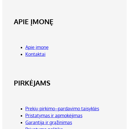
APIE ĮMONĘ
Apie įmonę
Kontaktai
PIRKĖJAMS
Prekių pirkimo–pardavimo taisyklės
Pristatymas ir apmokėjimas
Garantija ir grąžinimas