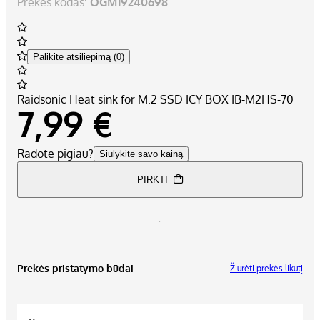
Prekės kodas:
OGM19240698
Palikite atsiliepimą (0)
Raidsonic Heat sink for M.2 SSD ICY BOX IB-M2HS-70
7,99 €
Radote pigiau?
Siūlykite savo kainą
PIRKTI
Prekės pristatymo būdai
Žiūrėti prekės likutį