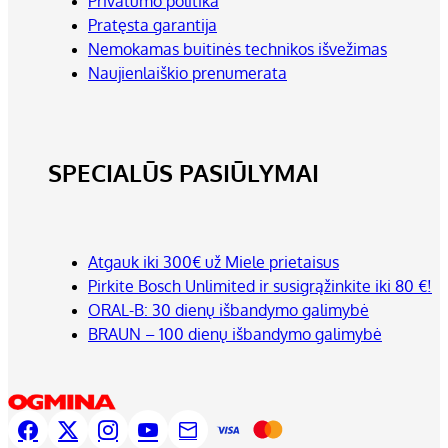
Privatumo politika
Pratęsta garantija
Nemokamas buitinės technikos išvežimas
Naujienlaiškio prenumerata
SPECIALŪS PASIŪLYMAI
Atgauk iki 300€ už Miele prietaisus
Pirkite Bosch Unlimited ir susigrąžinkite iki 80 €!
ORAL-B: 30 dienų išbandymo galimybė
BRAUN – 100 dienų išbandymo galimybė