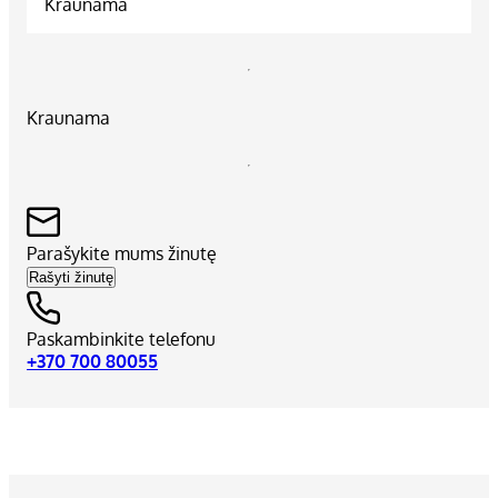
Kraunama
Kraunama
Parašykite mums žinutę
Rašyti žinutę
Paskambinkite telefonu
+370 700 80055