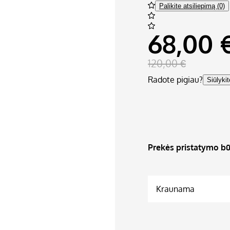
Palikite atsiliepimą (0)
68,00 
120,00 €
Radote pigiau?
Siūlyki
Prekės pristatymo bū
Kraunama