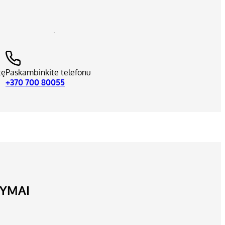
tę
Paskambinkite telefonu
+370 700 80055
LYMAI