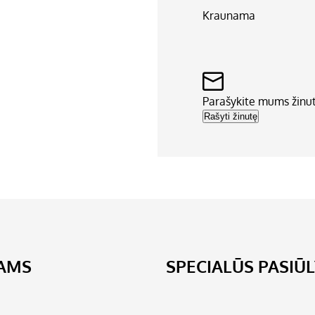
Kraunama
Parašykite mums žinu
Rašyti žinutę
JAMS
SPECIALŪS PASIŪ