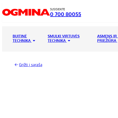
SUSISIEKITE
0 700 80055
BUITINĖ
SMULKI VIRTUVĖS
ASMENS IR
TECHNIKA
TECHNIKA
PRIEŽIŪRA
Grįžti į sąrašą
-43%