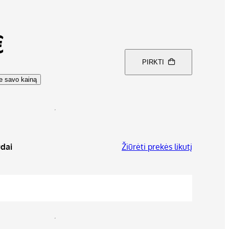
€
PIRKTI
te savo kainą
dai
Žiūrėti prekės likutį