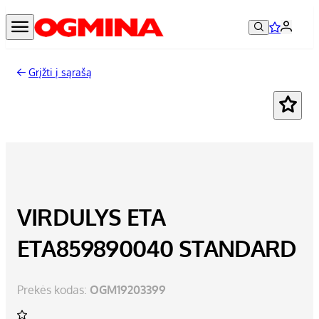
Grįžti į sąrašą
VIRDULYS ETA
ETA859890040 STANDARD
Prekės kodas:
OGM19203399