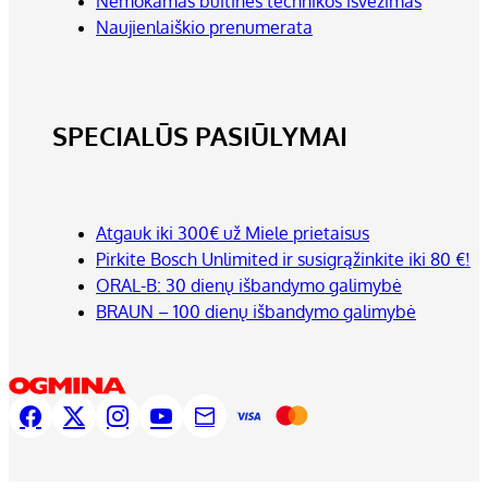
Nemokamas buitinės technikos išvežimas
Naujienlaiškio prenumerata
SPECIALŪS PASIŪLYMAI
Atgauk iki 300€ už Miele prietaisus
Pirkite Bosch Unlimited ir susigrąžinkite iki 80 €!
ORAL-B: 30 dienų išbandymo galimybė
BRAUN – 100 dienų išbandymo galimybė