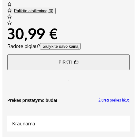
Palikite atsiliepimą (0)
30,99 €
Radote pigiau?
Siūlykite savo kainą
PIRKTI
Prekės pristatymo būdai
Žiūrėti prekės likutį
Kraunama