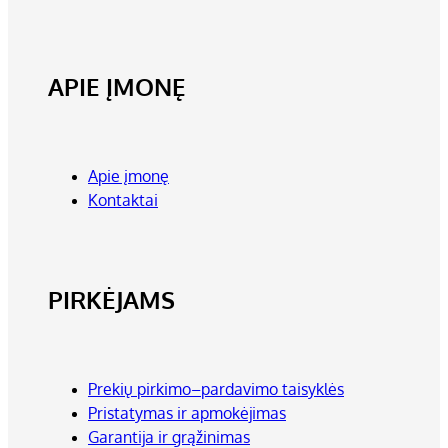
APIE ĮMONĘ
Apie įmonę
Kontaktai
PIRKĖJAMS
Prekių pirkimo–pardavimo taisyklės
Pristatymas ir apmokėjimas
Garantija ir grąžinimas