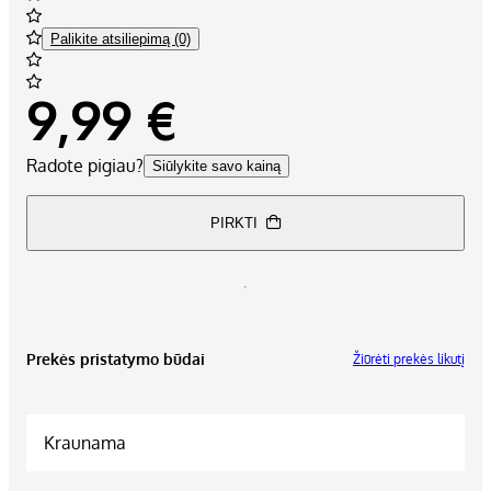
Palikite atsiliepimą (0)
9,99 €
Radote pigiau?
Siūlykite savo kainą
PIRKTI
Prekės pristatymo būdai
Žiūrėti prekės likutį
Kraunama