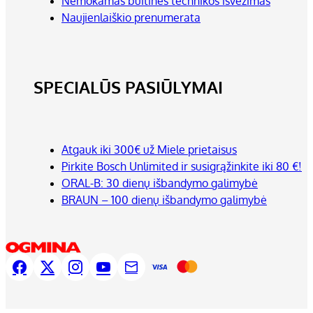
Nemokamas buitinės technikos išvežimas
Naujienlaiškio prenumerata
SPECIALŪS PASIŪLYMAI
Atgauk iki 300€ už Miele prietaisus
Pirkite Bosch Unlimited ir susigrąžinkite iki 80 €!
ORAL-B: 30 dienų išbandymo galimybė
BRAUN – 100 dienų išbandymo galimybė