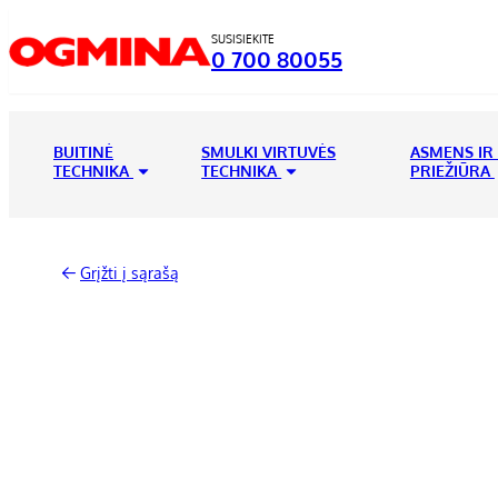
SUSISIEKITE
0 700 80055
BUITINĖ
SMULKI VIRTUVĖS
ASMENS IR
TECHNIKA
TECHNIKA
PRIEŽIŪRA
Grįžti į sąrašą