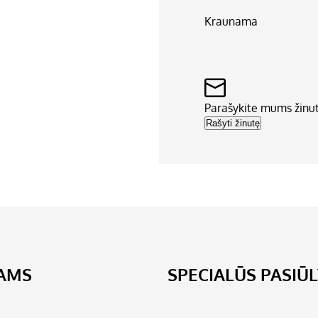
Kraunama
Parašykite mums žinu
Rašyti žinutę
JAMS
SPECIALŪS PASIŪ