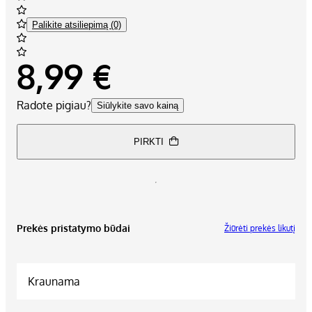
Palikite atsiliepimą (0)
8,99 €
Radote pigiau?
Siūlykite savo kainą
PIRKTI
Prekės pristatymo būdai
Žiūrėti prekės likutį
Kraunama