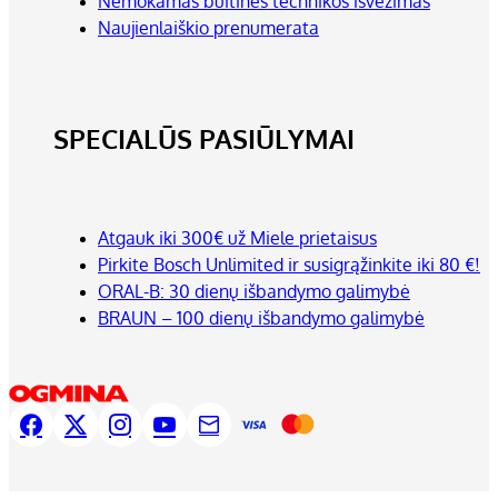
Nemokamas buitinės technikos išvežimas
Naujienlaiškio prenumerata
SPECIALŪS PASIŪLYMAI
Atgauk iki 300€ už Miele prietaisus
Pirkite Bosch Unlimited ir susigrąžinkite iki 80 €!
ORAL-B: 30 dienų išbandymo galimybė
BRAUN – 100 dienų išbandymo galimybė