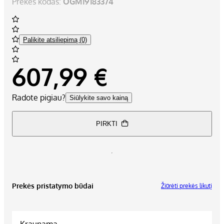
Prekės kodas:
OGM19183374
Palikite atsiliepimą (0)
607,99 €
Radote pigiau?
Siūlykite savo kainą
PIRKTI
Prekės pristatymo būdai
Žiūrėti prekės likutį
Kraunama