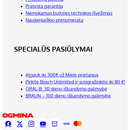
Pratęsta garantija
Nemokamas buitinės technikos išvežimas
Naujienlaiškio prenumerata
SPECIALŪS PASIŪLYMAI
Atgauk iki 300€ už Miele prietaisus
Pirkite Bosch Unlimited ir susigrąžinkite iki 80 €!
ORAL-B: 30 dienų išbandymo galimybė
BRAUN – 100 dienų išbandymo galimybė