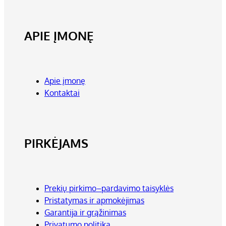
APIE ĮMONĘ
Apie įmonę
Kontaktai
PIRKĖJAMS
Prekių pirkimo–pardavimo taisyklės
Pristatymas ir apmokėjimas
Garantija ir grąžinimas
Privatumo politika